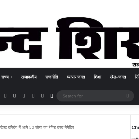
राज्य
सम्पादकीय
राजनीति
व्यापार जगत
शिक्षा
खेल-जगत
रिक
Facebook
X
YouTube
Instagram
WhatsApp
Switch skin
Sea
for
Ch
्टेक्ट टेस्टिंग में आये 50 लोगो का रैपिड टेस्ट नेगेटिव