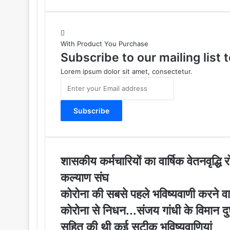
With Product You Purchase
Subscribe to our mailing list
Lorem ipsum dolor sit amet, consectetur.
E
n
t
e
r
y
o
u
शा
शासकीय कर्मचारियों का वार्षिक वेतनवृद्धि 
r
स
कल्याण संघ
E
की
m
य
को
कोरोना की सबसे पहले भविष्यवाणी करने वाले
a
क
रो
कोरोना से निधन...संजय गांधी के विमान दुर्
i
र्म
ना
l
चा
की
सहित की थी कई सटीक भविष्यवाणियां