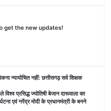
n
o
a
e
s
u
c
b
t
T
e
s
a
u
b
i
g
b
o
t
 to get the new updates!
r
e
o
e
a
k
m
रोकना न्यायोचित नहीं: छत्तीसगढ़ सर्व शिक्षक
 विश्व प्रसिद्ध ज्योतिषी बेजान दारूवाला का
घटना एवं नरेंद्र मोदी के प्रधानमंत्री के बनने