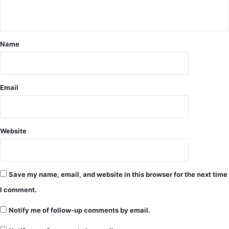
ल
क
व
1
Name
बा
लि
का
Email
Website
Save my name, email, and website in this browser for the next time
I comment.
Notify me of follow-up comments by email.