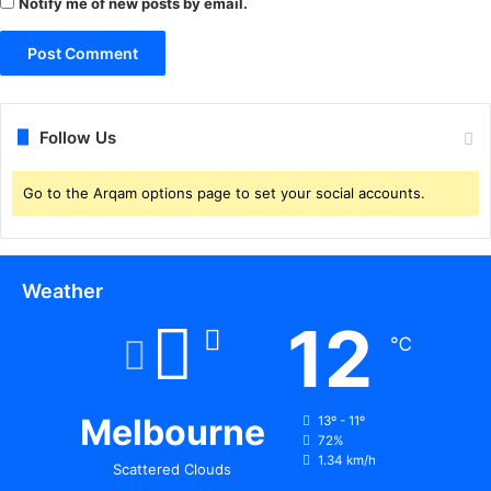
Notify me of new posts by email.
Follow Us
Go to the Arqam options page to set your social accounts.
Weather
12
℃
Melbourne
13º - 11º
72%
1.34 km/h
Scattered Clouds