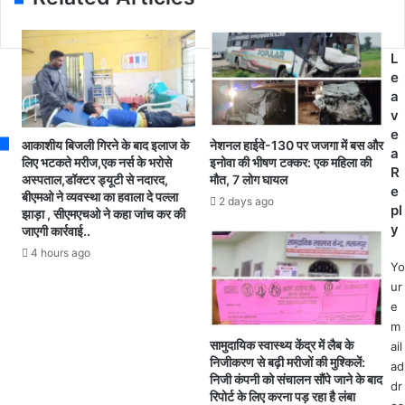
r
फ्त
हु
e
में
ई
s
,
चो
L
s
अ
री
e
प
के
a
ने
मा
v
ही
म
e
आकाशीय बिजली गिरने के बाद इलाज के
नेशनल हाईवे-130 पर जजगा में बस और
पि
ले
a
लिए भटकते मरीज,एक नर्स के भरोसे
इनोवा की भीषण टक्कर: एक महिला की
ता
का
R
अस्पताल,डॉक्टर ड्यूटी से नदारद,
मौत, 7 लोग घायल
की
चौ
e
बीएमओ ने व्यवस्था का हवाला दे पल्ला
2 days ago
टां
की
pl
झाड़ा , सीएमएचओ ने कहा जांच कर की
गी
ब
y
जाएगी कार्रवाई..
के
स
4 hours ago
बे
दे
Yo
त
ई
ur
से
पु
e
मा
लि
m
र
स
सामुदायिक स्वास्थ्य केंद्र में लैब के
ail
क
ने
निजीकरण से बढ़ी मरीजों की मुश्किलें:
ad
निजी कंपनी को संचालन सौंपे जाने के बाद
र
कि
dr
रिपोर्ट के लिए करना पड़ रहा है लंबा
की
या