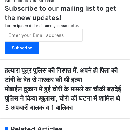
With Product You Purchase
a
u
b
i
Subscribe to our mailing list to get
g
b
o
t
r
e
o
e
the new updates!
a
k
m
Lorem ipsum dolor sit amet, consectetur.
E
n
t
e
r
y
o
ह
हत्यारा पुत्र पुलिस की गिरफ्त में, अपने ही पिता की
u
त्या
टांगी के बेत से मारकर की थी हत्या
r
रा
E
पु
मो
मोबाईल दुकान में हुई चोरी के मामले का चौकी बसदेई
m
त्र
बा
पुलिस ने किया खुलासा, चोरी की घटना में शामिल थे
a
पु
ई
i
लि
ल
3 अपचारी बालक व 1 बालिका
l
स
दु
a
की
का
d
गि
न
Related Articles
d
र
में