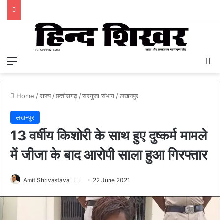
Menu
S
Home
/
राज्य
/
छत्तीसगढ़
/
सरगुजा संभाग
/
लखनपुर
लखनपुर
13 वर्षीय किशोरी के साथ हुए दुष्कर्म मामले
में जीजा के बाद आरोपी साला हुआ गिरफ्तार
Amit Shrivastava
F
S
22 June 2021
o
e
l
n
l
d