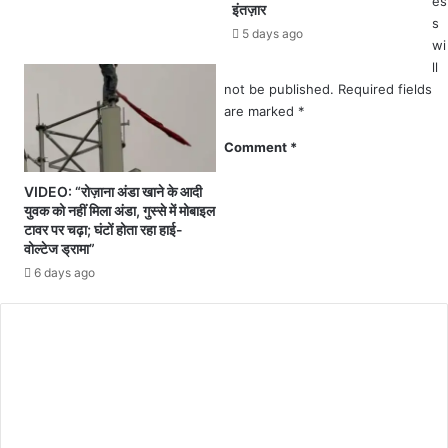
es
इंतज़ार
थी
खु
s
5 days ago
ह
ला
wi
त्या
सा
ll
,
not be published.
Required fields
चो
are marked
*
री
की
Comment
*
घ
ट
VIDEO: “रोज़ाना अंडा खाने के आदी
ना
युवक को नहीं मिला अंडा, गुस्से में मोबाइल
में
टावर पर चढ़ा; घंटों होता रहा हाई-
शा
वोल्टेज ड्रामा”
मि
6 days ago
ल
थे
3
अ
प
चा
री
बा