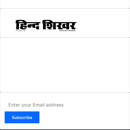
AMIT SHRIWASTAVA
(Editor)
Hind Shikhar
Add - Akashwani Chowk, Ambikapur, Distt- Surguja, C.G. Pin no.-
497001
Mo. No. - 9479235154
Email - hindshikhar@gmail.com
Enter
your
Email
address