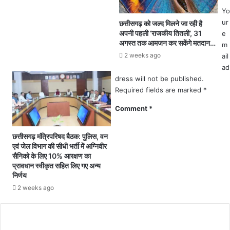
र्ण
ता
Yo
हो
ल
ur
छत्तीसगढ़ को जल्द मिलने जा रही है
ने
प्र
अपनी पहली ‘राजकीय तितली’, 31
e
प
बं
अगस्त तक आमजन कर सकेंगे मतदान…
m
र
ध
2 weeks ago
ail
से
न
ad
वा
ने
dress will not be published.
ही
न
Required fields are marked
*
सं
हीं
ग
दी
Comment
*
ठ
पु
न
लि
छत्तीसगढ़ मंत्रिपरिषद बैठक: पुलिस, वन
का
स
एवं जेल विभाग की सीधी भर्ती में अग्निवीर
र्य
को
सैनिको के लिए 10% आरक्षण का
क्र
सु
प्रावधान स्वीकृत सहित लिए गए अन्य
म
च
निर्णय
ना
2 weeks ago
,
आ
का
शी