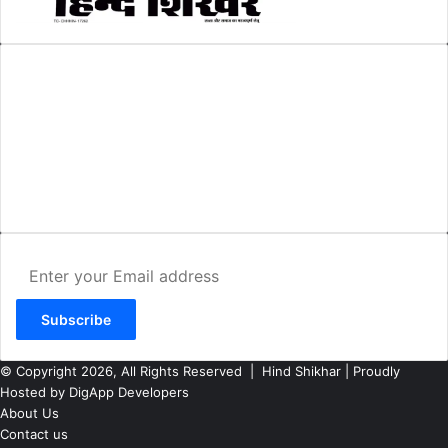
AMIT SHRIWASTAVA
(Editor)
Hind Shikhar
Add - Akashwani Chowk, Ambikapur, Distt- Surguja, C.G. Pin no.-
497001
Mo. No. - 9479235154
Email - hindshikhar@gmail.com
Enter
your
Email
address
© Copyright 2026, All Rights Reserved |
Hind Shikhar
| Proudly
Hosted by
DigApp Developers
About Us
Contact us