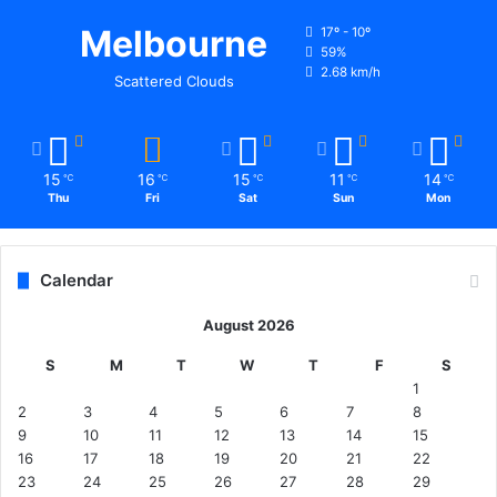
ग
Melbourne
17º - 10º
या
59%
2.68 km/h
Scattered Clouds
15
16
15
11
14
℃
℃
℃
℃
℃
Thu
Fri
Sat
Sun
Mon
Calendar
August 2026
S
M
T
W
T
F
S
1
2
3
4
5
6
7
8
9
10
11
12
13
14
15
16
17
18
19
20
21
22
23
24
25
26
27
28
29