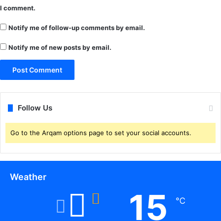
दे
I comment.
श
प
Notify me of follow-up comments by email.
र
4
Notify me of new posts by email.
दि
न
बा
द
कि
शो
Follow Us
री
के
Go to the Arqam options page to set your social accounts.
श
व
को
फि
Weather
र
से
15
नि
℃
का
ला