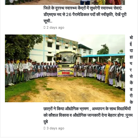
जिले के दूरस्थ स्वास्थ्य केंद्रों में सुधरेगी स्वास्थ्य सेवाएं:
डीएमएफ मद से 26 पैरामेडिकल पदों की स्वीकृति, देखें पूरी
सूची..
2 days ago
बो
ई
दा
हा
य
र
से
कें
ड
री
के
छात्रों ने किया औद्योगिक भ्रमण , अध्यापन के साथ विद्यार्थियों
को कौशल विकास व औद्योगिक जानकारी देना बेहतर होगा :पूनम
दुबे
3 days ago