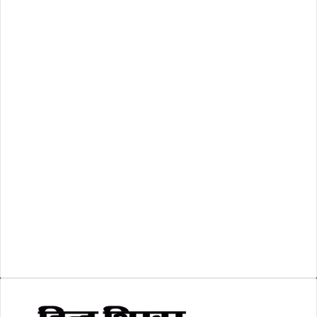
महाराष्ट्र
(20)
राष्ट्रीय
(473)
रिक्तियां
(110)
अशासकीय
(2)
शासकीय
(105)
लोकसभा चुनाव 2024
(1)
व्यापार जगत
(5)
शिक्षा
(146)
श्री रामलला प्राण प्रतिष्ठा
(3)
सकारात्मक खबर
(2)
सम्पादकीय
(6)
स्वरोजगार
(6)