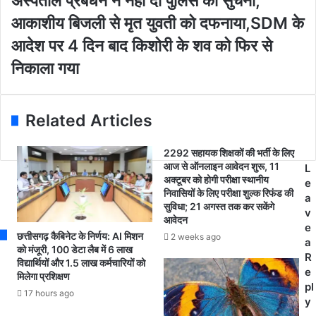
अस्पताल प्रबंधन ने नहीं दी पुलिस को सुचना,
a
ल
पु
i
भै
र
आकाशीय बिजली से मृत युवती को दफनाया,SDM के
l
या
जि
आदेश पर 4 दिन बाद किशोरी के शव को फिर से
a
था
ले
d
न
में
निकाला गया
d
द्वा
स्वा
r
रा
स्थ्य
e
प्र
वि
Related Articles
s
धा
भा
s
न
ग
मं
की
2292 सहायक शिक्षकों की भर्ती के लिए
त्री
आज से ऑनलाइन आवेदन शुरू, 11
क
L
अक्टूबर को होगी परीक्षा स्थानीय
न
र
e
निवासियों के लिए परीक्षा शुल्क रिफंड की
रें
तू
a
सुविधा; 21 अगस्त तक कर सकेंगे
द्र
तें
v
आवेदन
मो
च
e
छत्तीसगढ़ कैबिनेट के निर्णय: AI मिशन
2 weeks ago
दी
र
a
को मंजूरी, 100 डेटा लैब में 6 लाख
के
म
R
विद्यार्थियों और 1.5 लाख कर्मचारियों को
7
प
e
मिलेगा प्रशिक्षण
व
र
pl
17 hours ago
र्ष
अ
y
पू
स्प