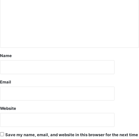
य
बि
ज
ली
से
मृ
त
यु
Name
व
ती
को
द
फ
Email
ना
या
,
S
Website
D
M
के
आ
Save my name, email, and website in this browser for the next time