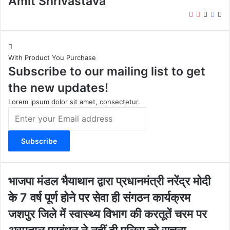
Amit Shrivastava
I
Y
X
F
W
n
o
a
e
s
u
c
b
t
T
e
s
With Product You Purchase
a
u
b
i
Subscribe to our mailing list to get
g
b
o
t
r
e
o
e
the new updates!
a
k
m
Lorem ipsum dolor sit amet, consectetur.
E
n
t
e
r
y
o
भा
भाजपा मंडल भैयाथान द्वारा प्रधानमंत्री नरेंद्र मोदी
u
ज
के 7 वर्ष पूर्ण होने पर सेवा ही संगठन कार्यक्रम
r
पा
E
मं
ज
जशपुर जिले में स्वास्थ्य विभाग की करतूतें चरम पर
m
ड
श