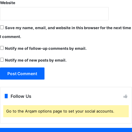
Website
वा
र
ज
न
Save my name, email, and website in this browser for the next time
को
5
I comment.
.
2
Notify me of follow-up comments by email.
5
-
Notify me of new posts by email.
5
.
2
5
ला
Follow Us
ख
रू
प
Go to the Arqam options page to set your social accounts.
ए
की
आ