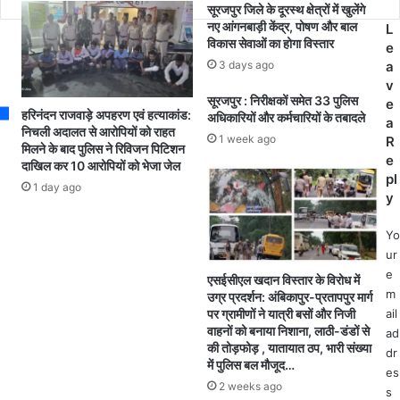
बे
मु
सूरजपुर जिले के दूरस्थ क्षेत्रों में खुलेंगे
.
ख्य
नए आंगनबाड़ी केंद्र, पोषण और बाल
L
.
मं
विकास सेवाओं का होगा विस्तार
e
ती
त्री
3 days ago
a
न
श्री
v
की
ब
सूरजपुर : निरीक्षकों समेत 33 पुलिस
e
हरिनंदन राजवाड़े अपहरण एवं हत्याकांड:
मौ
अधिकारियों और कर्मचारियों के तबादले
घे
a
निचली अदालत से आरोपियों को राहत
त
ल
1 week ago
R
मिलने के बाद पुलिस ने रिविजन पिटिशन
कें
ने
e
दाखिल कर 10 आरोपियों को भेजा जेल
द्री
ग
pl
1 day ago
य
ह
y
मं
रा
त्री
दुु
Yo
रे
ख
ur
णु
व्य
e
एसईसीएल खदान विस्तार के विरोध में
का
क्त
m
उग्र प्रदर्शन: अंबिकापुर-प्रतापपुर मार्ग
सिं
क
ail
पर ग्रामीणों ने यात्री बसों और निजी
ह
र
वाहनों को बनाया निशाना, लाठी-डंडों से
ad
व
ते
की तोड़फोड़ , यातायात ठप, भारी संख्या
dr
क
हु
में पुलिस बल मौजूद…
es
ले
ए
2 weeks ago
s
क्ट
सू