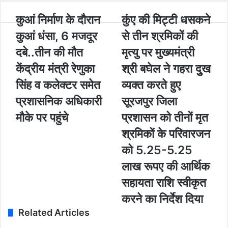
y
o
कु
कुआं निर्माण के दौरान
कुं
कुंए की मिट्टी धसकने
u
आं
ए
कुआं धंसा, 6 मजदूर
से तीन श्रमिकों की
r
नि
की
E
र्मा
मि
दबे..तीन की मौत
मृत्यु पर मुख्यमंत्री
m
ण
ट्टी
केंद्रीय मंत्री रेणुका
श्री बघेल ने गहरा दुुख
a
के
ध
i
दौ
स
सिंह व कलेक्टर समेत
व्यक्त करते हुए
l
रा
क
a
प्रशासनिक अधिकारी
सूरजपुर जिला
न
ने
d
कु
से
मौके पर पहुंचे
प्रशासन को तीनों मृत
d
आं
ती
r
श्रमिकों के परिवारजन
धं
न
e
सा
श्र
को 5.25-5.25
s
,
मि
s
लाख रूपए की आर्थिक
6
कों
म
की
सहायता राशि स्वीकृत
ज
मृ
करने का निर्देश दिया
दू
त्यु
र
प
Related Articles
द
र