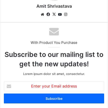
Amit Shrivastava
We
Fa
X
Yo
Ins
bsi
ce
uT
tag
te
bo
ub
ra
ok
e
m
With Product You Purchase
Subscribe to our mailing list to
get the new updates!
Lorem ipsum dolor sit amet, consectetur.
E
n
t
e
r