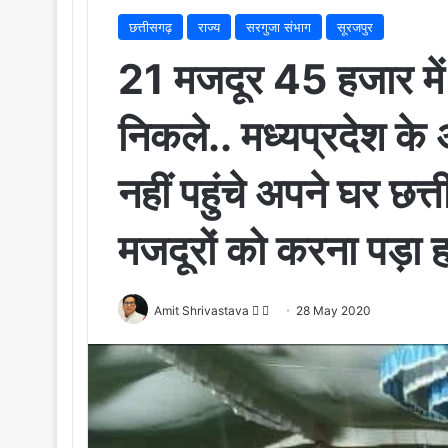
छत्तीसगढ़
राज्य
सरगुजा संभाग
सूरजपुर
21 मजदूर 45 हजार में 
निकले.. मध्यप्रदेश के अ
नहीं पहुंचे अपने घर छत्
मजदूरों को करना पड़ा 
Amit Shrivastava
F
S
28 May 2020
o
e
l
n
l
d
o
a
w
n