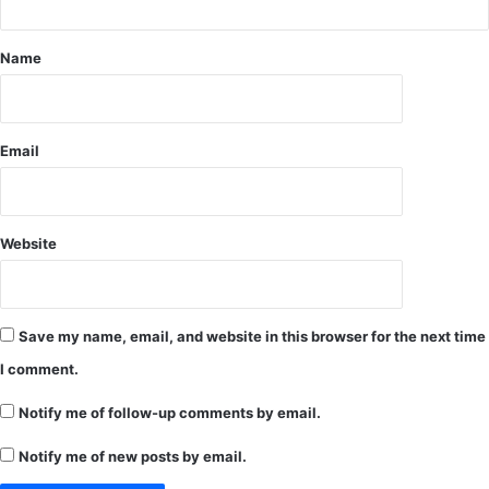
श
गी
में
य
स्कू
अ
Name
लें
धि
,
का
अ
री
धि
की
Email
का
उ
रि
प
यों
स्थि
को
ति
Website
दि
में
या
त
ग
ह
या
सी
Save my name, email, and website in this browser for the next time
नि
ल
I comment.
र्दे
व
श
था
Notify me of follow-up comments by email.
…
ना
.
प
Notify me of new posts by email.
अ
रि