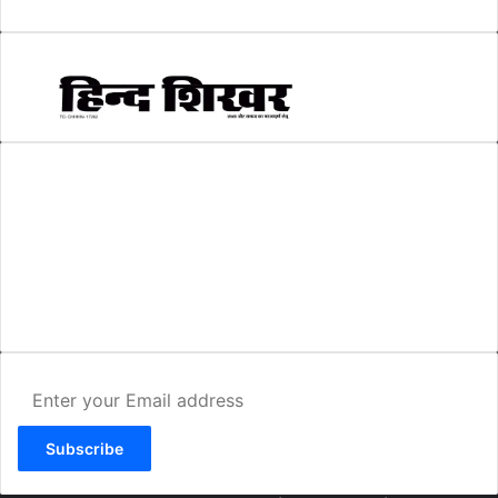
AMIT SHRIWASTAVA
(Editor)
Hind Shikhar
Add - Akashwani Chowk, Ambikapur, Distt- Surguja, C.G. Pin no.-
497001
Mo. No. - 9479235154
Email - hindshikhar@gmail.com
Enter
your
Email
address