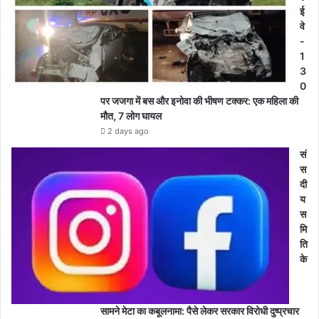
ई
वे
-
1
3
0
पर जजगा में बस और इनोवा की भीषण टक्कर: एक महिला की
मौत, 7 लोग घायल
2 days ago
सं
स
दी
य
स
मि
ति
के
सामने मेटा का कबूलनामा: पैसे लेकर सरकार विरोधी दुष्प्रचार