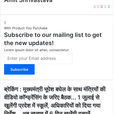
Amit Shrivastava
I
Y
X
F
W
n
o
a
e
s
u
c
b
t
T
e
s
With Product You Purchase
a
u
b
i
Subscribe to our mailing list to get
g
b
o
t
r
e
o
e
the new updates!
a
k
m
Lorem ipsum dolor sit amet, consectetur.
E
n
t
e
r
y
o
ब्रे
ब्रेकिंग : मुख्यमंत्री भूपेश बघेल के साथ मंत्रियों की
u
किं
वीडियो कॉन्फ्रेंसिंग के जरिए बैठक... 1 जुलाई से
r
ग
E
:
खुलेंगी प्रदेश में स्कूलें, अधिकारियों को दिया गया
m
मु
निर्देश….अब सप्ताह में 6 दिन खुलेंगी दुकानें