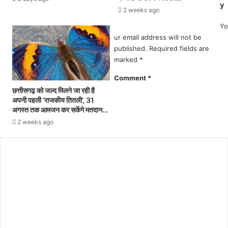
y
ग
र
2 weeks ago
के
हा
Yo
ज
नि
ur email address will not be
रि
य
published.
Required fields are
ए
मि
marked
*
बै
त
ठ
जा
Comment
*
क
ग
छत्तीसगढ़ को जल्द मिलने जा रही है
.
रू
अपनी पहली ‘राजकीय तितली’, 31
.
क
अगस्त तक आमजन कर सकेंगे मतदान…
.
ता
2 weeks ago
1
का
जु
र्य
ला
क्र
ई
म
से
.
खु
.
लें
अ
गी
नु
प्र
वि
दे
भा