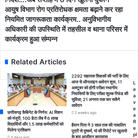
a
ख्य
i
मं
आ
आयुष विभाग रोग प्रतिरोधक क्षमता बढ़ाने कर रहा
l
त्री
यु
नियमित जागरूकता कार्यक्रम.. अनुविभागीय
a
भू
ष
d
पे
वि
अधिकारी की उपस्थिति में तहसील व थाना परिसर में
d
श
भा
कार्यक्रम हुआ संम्पन्न
r
ब
ग
e
घे
रो
s
ल
ग
s
के
प्र
Related Articles
सा
ति
थ
रो
2292 सहायक शिक्षकों की भर्ती के लिए
मं
ध
आज से ऑनलाइन आवेदन शुरू, 11
L
त्रि
क
अक्टूबर को होगी परीक्षा स्थानीय
e
यों
क्ष
निवासियों के लिए परीक्षा शुल्क रिफंड की
a
की
म
सुविधा; 21 अगस्त तक कर सकेंगे
v
वी
ता
आवेदन
e
डि
ब
छत्तीसगढ़ कैबिनेट के निर्णय: AI मिशन
2 weeks ago
a
यो
ढ़ा
को मंजूरी, 100 डेटा लैब में 6 लाख
R
कॉ
विद्यार्थियों और 1.5 लाख कर्मचारियों को
ने
हैवान पिता ने 3 साल तक की नाबालिग
e
मिलेगा प्रशिक्षण
न्फ्रें
क
पुत्री से दुष्कर्म, मां की रिपोर्ट पर खुलासे
pl
सिं
के बाद आजीवन कारावास..
र
3 days ago