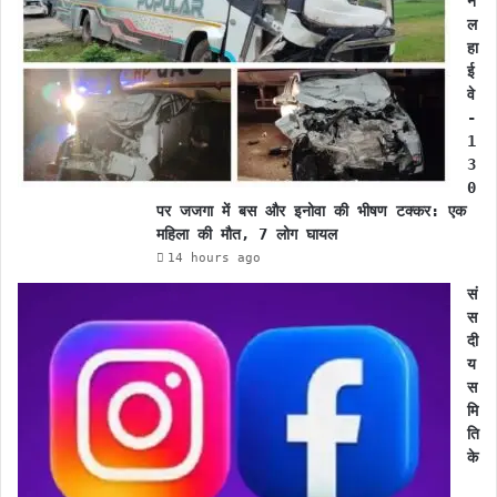
न
ल
हा
ई
वे
-
1
3
0
पर जजगा में बस और इनोवा की भीषण टक्कर: एक
महिला की मौत, 7 लोग घायल
14 hours ago
सं
स
दी
य
स
मि
ति
के