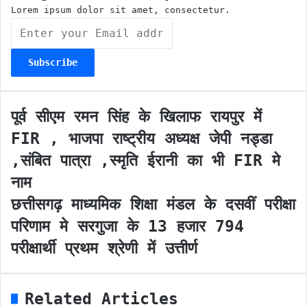
m
Lorem ipsum dolor sit amet, consectetur.
E
n
t
e
r
y
o
पू
पूर्व सीएम रमन सिंह के खिलाफ रायपुर में
u
र्व
FIR , भाजपा राष्ट्रीय अध्यक्ष जेपी नड्डा
r
सी
E
ए
,संबित पात्रा ,स्मृति ईरानी का भी FIR मे
m
म
नाम
a
र
i
म
छ
छत्तीसगढ़ माध्यमिक शिक्षा मंडल के दसवीं परीक्षा
l
न
त्ती
परिणाम मे सरगुजा के 13 हजार 794
a
सिं
स
d
ह
ग
परीक्षार्थी प्रथम श्रेणी में उत्तीर्ण
d
के
ढ़
r
खि
मा
e
ला
ध्य
Related Articles
s
फ
मि