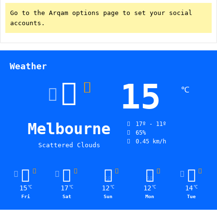
Go to the Arqam options page to set your social
accounts.
Weather
15
℃
Melbourne
17º - 11º
65%
0.45 km/h
Scattered Clouds
15
17
12
12
14
℃
℃
℃
℃
℃
Fri
Sat
Sun
Mon
Tue