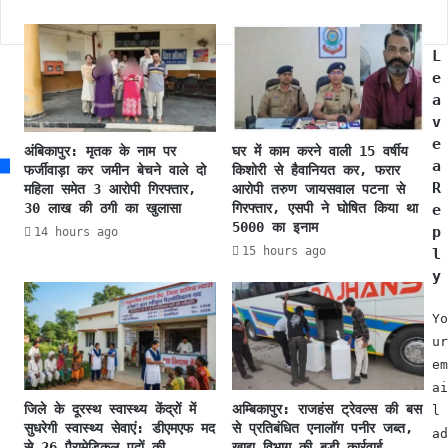
s
रा
क
य
शि
पु
क्षा
L
र
मं
e
में
ड
a
F
ल
v
I
के
e
अंबिकापुर: मृतक के नाम पर
घर में काम करने वाली 15 वर्षीय
R
द
a
फर्जीवाड़ा कर जमीन बेचने वाले दो
किशोरी से हैवानियत कर, फरार
,
स
R
महिला समेत 3 आरोपी गिरफ्तार,
आरोपी तरुण जायसवाल पटना से
भा
वीं
30 लाख की ठगी का खुलासा
गिरफ्तार, एसपी ने घोषित किया था
e
ज
प
5000 का इनाम
p
14 hours ago
पा
री
15 hours ago
l
रा
क्षा
y
ष्ट्री
प
य
रि
Yo
अ
णा
ur
ध्य
म
em
क्ष
मे
ai
जे
स
जिले के दूरस्थ स्वास्थ्य केंद्रों में
अम्बिकापुर: राजहंस ट्रेवल्स की बस
पी
l
र
सुधरेगी स्वास्थ्य सेवाएं: डीएमएफ मद
से प्रतिबंधित एनालॉग पनीर जब्त,
न
गु
ad
से 26 पैरामेडिकल पदों की
खाद्य विभाग की बड़ी कार्रवाई