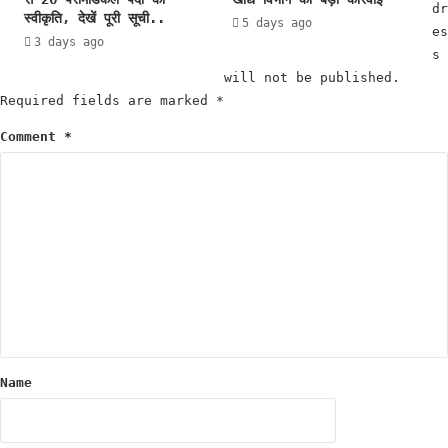
ड्डा
जा
dr
स्वीकृति, देखें पूरी सूची..
5 days ago
,
के
es
3 days ago
सं
1
s
बि
3
will not be published.
त
ह
Required fields are marked
*
पा
जा
त्रा
र
Comment
*
,
7
स्मृ
9
ति
4
ई
प
रा
री
नी
क्षा
का
र्थी
भी
प्र
F
थ
I
म
R
श्रे
मे
Name
णी
ना
में
म
उ
त्ती