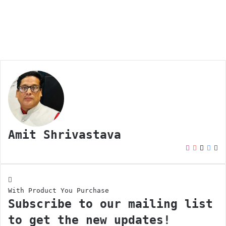
Amit Shrivastava
I
Y
X
F
W
n
o
a
e
s
u
c
b
t
T
e
s
With Product You Purchase
a
u
b
i
Subscribe to our mailing list
g
b
o
t
r
e
o
e
to get the new updates!
a
k