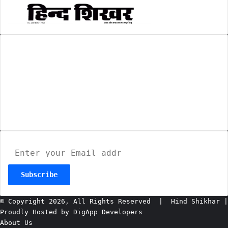
AMIT SHRIWASTAVA
(Editor)
Hind Shikhar
Add - Akashwani Chowk, Ambikapur, Distt- Surguja,
C.G. Pin no.- 497001
Mo. No. - 9479235154
Email - hindshikhar@gmail.com
Enter
your
Email
address
© Copyright 2026, All Rights Reserved |
Hind Shikhar
|
Proudly Hosted by
DigApp Developers
About Us