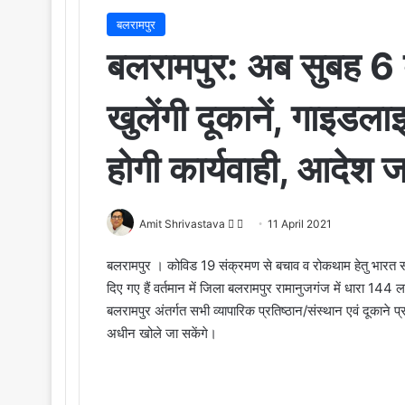
बलरामपुर
बलरामपुर: अब सुबह 6 
खुलेंगी दूकानें, गाइड
होगी कार्यवाही, आदेश ज
Amit Shrivastava
F
S
11 April 2021
o
e
बलरामपुर । कोविड 19 संक्रमण से बचाव व रोकथाम हेतु भारत सरक
l
n
दिए गए हैं वर्तमान में जिला बलरामपुर रामानुजगंज में धारा 144 ल
l
d
बलरामपुर अंतर्गत सभी व्यापारिक प्रतिष्ठान/संस्थान एवं दूकाने प
o
a
अधीन खोले जा सकेंगे।
w
n
o
e
n
m
X
a