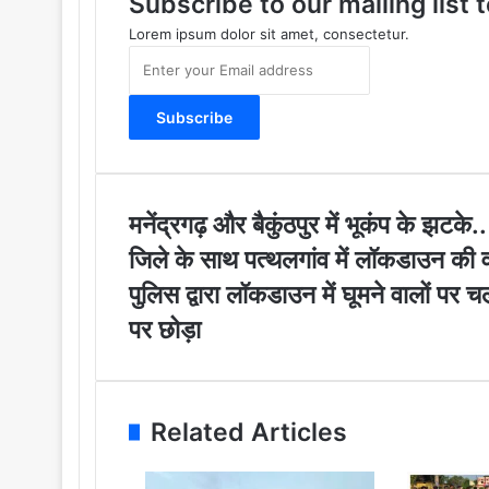
Subscribe to our mailing list
Lorem ipsum dolor sit amet, consectetur.
E
n
t
e
r
y
o
u
म
मनेंद्रगढ़ और बैकुंठपुर में भूकंप के झटक
r
नें
जि
जिले के साथ पत्थलगांव में लॉकडाउन की व
E
द्र
ले
m
ग
पुलिस द्वारा लॉकडाउन में घूमने वालों पर
के
a
ढ़
सा
पर छोड़ा
i
औ
थ
l
र
प
a
बै
त्थ
d
कुं
ल
d
ठ
Related Articles
गां
r
पु
व
e
र
में