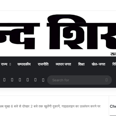
राज्य
सम्पादकीय
राजनीति
व्यापार जगत
शिक्षा
खेल-जगत
रिक
Facebook
X
YouTube
Instagram
WhatsApp
Switch skin
Sea
for
Ch
अब सुबह 6 बजे से दोपहर 2 बजे तक खुलेंगी दूकानें, गाइडलाइन का उल्लंघन करने पर