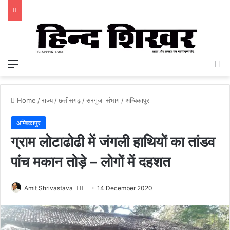
Menu
S
Home
/
राज्य
/
छत्तीसगढ़
/
सरगुजा संभाग
/
अम्बिकापुर
अम्बिकापुर
ग्राम लोटाढोढी में जंगली हाथियों का तांडव
पांच मकान तोड़े – लोगों में दहशत
Amit Shrivastava
F
S
14 December 2020
o
e
l
n
l
d