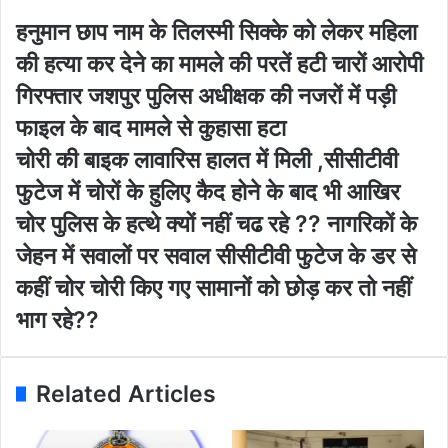
y
o
ह
हनुमान छाप नाम के तिलस्मी सिक्के को लेकर महिला
u
नु
की हत्या कर देने का मामले की परतें हटी चारों आरोपी
r
मा
E
न
गिरफ्तार जशपुर पुलिस अधीक्षक की नजरों में पड़ी
m
छा
फाइल के बाद मामले से कुहासा हटा
a
प
i
ना
चो
चोरी की बाइक लावारिस हालत में मिली ,सीसीटीवी
l
म
री
फुटेज में चोरों के हुलिए कैद होने के बाद भी आखिर
a
के
की
d
ति
बा
चोर पुलिस के हत्थे क्यों नहीं चढ रहे ?? नागरिकों के
d
ल
इ
जेहन में सवालों पर सवाल सीसीटीवी फुटेज के डर से
r
स्मी
क
e
सि
ला
कहीं चोर चोरी किए गए सामानों को छोड़ कर तो नहीं
s
क्के
वा
भाग रहे??
s
को
रि
ले
स
क
हा
र
ल
Related Articles
म
त
हि
में
ला