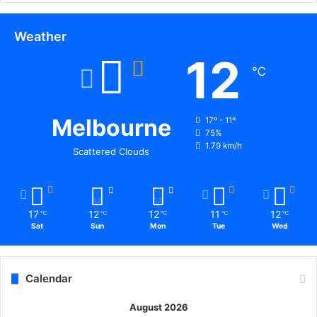
टी
वी
फु
Weather
टे
12
ज
℃
के
ड
र
से
Melbourne
17º - 11º
क
75%
1.79 km/h
हीं
Scattered Clouds
चो
र
चो
री
17
12
12
11
12
℃
℃
℃
℃
℃
कि
Sat
Sun
Mon
Tue
Wed
ए
ग
ए
Calendar
सा
मा
August 2026
नों