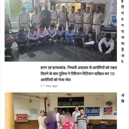
ह
रि
नं
द
न
रा
ज
वा
ड़े
अ
प
हरण एवं हत्याकांड: निचली अदालत से आरोपियों को राहत
मिलने के बाद पुलिस ने रिविजन पिटिशन दाखिल कर 10
आरोपियों को भेजा जेल
1 day ago
अं
बि