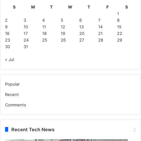
को
S
M
T
W
T
F
S
छो
1
ड़
2
3
4
5
6
7
8
क
9
10
11
12
13
14
15
र
16
17
18
19
20
21
22
तो
23
24
25
26
27
28
29
न
30
31
हीं
भा
« Jul
ग
र
हे
?
Popular
?
Recent
Comments
Recent Tech News