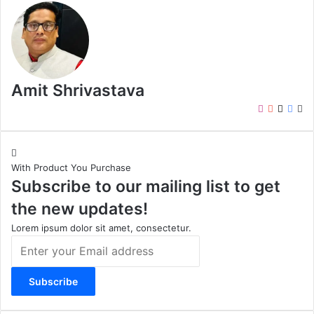
Amit Shrivastava
I
Y
X
F
W
n
o
a
e
s
u
c
b
t
T
e
s
With Product You Purchase
a
u
b
i
Subscribe to our mailing list to get
g
b
o
t
r
e
o
e
the new updates!
a
k
m
Lorem ipsum dolor sit amet, consectetur.
E
n
t
e
r