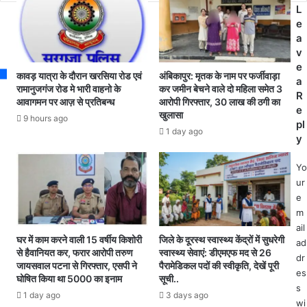
मि
L
की
ली
e
ह
,
a
त्या
सी
v
क
सी
e
र
टी
कावड़ यात्रा के दौरान खरसिया रोड एवं
अंबिकापुर: मृतक के नाम पर फर्जीवाड़ा
a
दे
वी
रामानुजगंज रोड मे भारी वाहनो के
कर जमीन बेचने वाले दो महिला समेत 3
R
ने
फु
आवागमन पर आज़ से प्रतिबन्ध
आरोपी गिरफ्तार, 30 लाख की ठगी का
e
का
खुलासा
टे
9 hours ago
pl
मा
ज
1 day ago
y
म
में
ले
चो
Yo
की
रों
ur
प
के
e
र
हु
m
तें
लि
ail
ह
ए
घर में काम करने वाली 15 वर्षीय किशोरी
जिले के दूरस्थ स्वास्थ्य केंद्रों में सुधरेगी
ad
टी
कै
से हैवानियत कर, फरार आरोपी तरुण
स्वास्थ्य सेवाएं: डीएमएफ मद से 26
चा
dr
द
जायसवाल पटना से गिरफ्तार, एसपी ने
पैरामेडिकल पदों की स्वीकृति, देखें पूरी
रों
es
हो
घोषित किया था 5000 का इनाम
सूची..
आ
ने
s
1 day ago
3 days ago
रो
के
wi