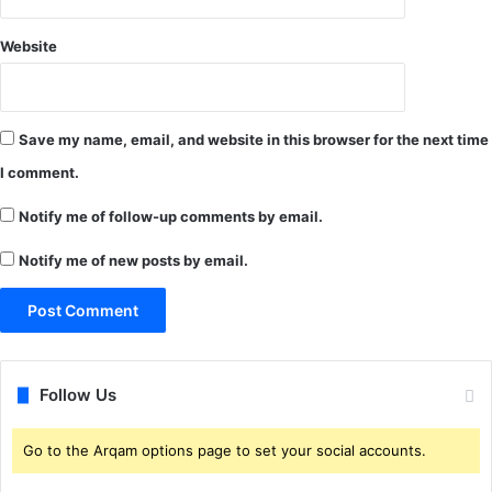
प
?
ड़ी
?
Website
फा
ना
इ
ग
ल
रि
के
कों
Save my name, email, and website in this browser for the next time
बा
के
द
जे
I comment.
मा
ह
म
न
Notify me of follow-up comments by email.
ले
में
से
Notify me of new posts by email.
स
कु
वा
हा
लों
सा
प
ह
र
टा
स
Follow Us
वा
ल
सी
Go to the Arqam options page to set your social accounts.
सी