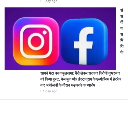
1 day ago
सं
स
दी
य
स
मि
ति
के
सामने मेटा का कबूलनामा: पैसे लेकर सरकार विरोधी दुष्प्रचार
को किया बूस्ट, फेसबुक और इंस्टाग्राम के एल्गोरिदम में हेरफेर
कर आंदोलनों के दौरान भड़काने का आरोप
1 day ago