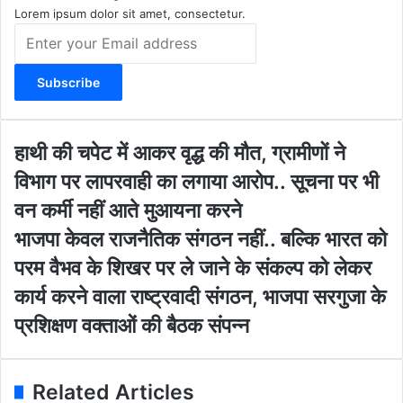
m
Lorem ipsum dolor sit amet, consectetur.
E
n
t
e
r
y
o
हा
हाथी की चपेट में आकर वृद्ध की मौत, ग्रामीणों ने
u
थी
विभाग पर लापरवाही का लगाया आरोप.. सूचना पर भी
r
की
E
च
वन कर्मी नहीं आते मुआयना करने
m
पे
भा
भाजपा केवल राजनैतिक संगठन नहीं.. बल्कि भारत को
a
ट
ज
i
में
परम वैभव के शिखर पर ले जाने के संकल्प को लेकर
पा
l
आ
के
कार्य करने वाला राष्ट्रवादी संगठन, भाजपा सरगुजा के
a
क
व
d
र
प्रशिक्षण वक्ताओं की बैठक संपन्न
ल
d
वृ
रा
r
द्ध
ज
e
की
नै
Related Articles
s
मौ