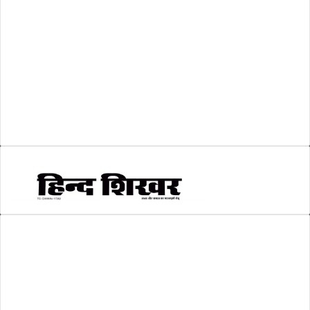
व्यापार जगत
(5)
शिक्षा
(146)
श्री रामलला प्राण प्रतिष्ठा
(3)
सकारात्मक खबर
(2)
सम्पादकीय
(6)
स्वरोजगार
(6)
AMIT SHRIWASTAVA
(Editor)
Hind Shikhar
Add - Akashwani Chowk, Ambikapur, Distt- Surguja, C.G. Pin no.-
497001
Mo. No. - 9479235154