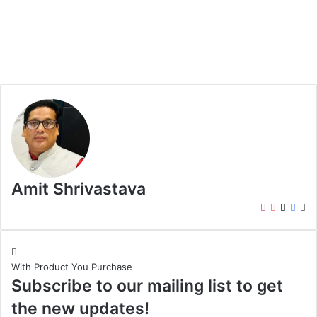
Amit Shrivastava
I
Y
X
F
W
n
o
a
e
s
u
c
b
t
T
e
s
With Product You Purchase
a
u
b
i
Subscribe to our mailing list to get
g
b
o
t
r
e
o
e
the new updates!
a
k