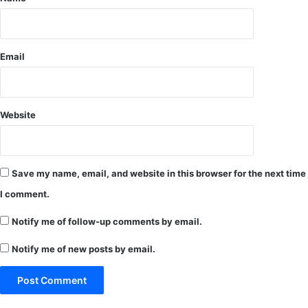
ने
क
वा
र
ला
ने
रा
Email
ष्ट्र
वा
दी
सं
Website
ग
ठ
न
,
Save my name, email, and website in this browser for the next time
भा
ज
I comment.
पा
Notify me of follow-up comments by email.
स
र
Notify me of new posts by email.
गु
जा
के
प्र