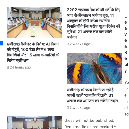
ति
s
त
क
,
2292 सहायक शिक्षकों की भर्ती के लिए
सं
ग्रा
आज से ऑनलाइन आवेदन शुरू, 11
L
ग
अक्टूबर को होगी परीक्षा स्थानीय
मी
e
ठ
निवासियों के लिए परीक्षा शुल्क रिफंड की
णों
a
न
सुविधा; 21 अगस्त तक कर सकेंगे
ने
v
न
आवेदन
वि
e
हीं
छत्तीसगढ़ कैबिनेट के निर्णय: AI मिशन
2 weeks ago
भा
a
.
को मंजूरी, 100 डेटा लैब में 6 लाख
ग
R
विद्यार्थियों और 1.5 लाख कर्मचारियों को
.
प
e
मिलेगा प्रशिक्षण
ब
र
pl
ल्कि
24 hours ago
ला
y
भा
प
र
र
Yo
त
वा
ur
छत्तीसगढ़ को जल्द मिलने जा रही है
को
ही
अपनी पहली ‘राजकीय तितली’, 31
e
प
का
अगस्त तक आमजन कर सकेंगे मतदान…
m
र
ल
2 weeks ago
ail
म
गा
ad
वै
या
dress will not be published.
भ
आ
Required fields are marked
*
व