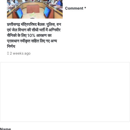
रो
के
प
Comment
*
शि
.
ख
.
र
छत्तीसगढ़ मंत्रिपरिषद बैठक: पुलिस, वन
सू
प
एवं जेल विभाग की सीधी भर्ती में अग्निवीर
च
र
सैनिको के लिए 10% आरक्षण का
ना
प्रावधान स्वीकृत सहित लिए गए अन्य
ले
प
निर्णय
जा
र
ने
2 weeks ago
भी
के
व
सं
न
क
क
ल्प
र्मी
को
न
ले
हीं
क
आ
र
ते
का
मु
र्य
आ
क
य
र
ना
Name