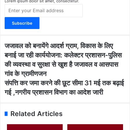
m
Lorem ipsum dolor sit amet, consectetur.
E
n
t
e
r
y
o
ज
जजावल को बनायेंगे आदर्श ग्राम, विकास के लिए
u
जा
बनाई जा रही कार्ययोजना: कलेक्टर प्रशासन-पुलिस
r
व
E
ल
की व्यवस्था व सुरक्षा से खुश है जजावल व आसपास
m
को
गांव के ग्रामीणजन
a
ब
i
ना
सं
संपत्ति कर जमा करने की छूट सीमा 31 मई तक बढ़ाई
l
यें
प
गई ,नगरीय प्रशासन विभाग का आदेश जारी
a
गे
त्ति
d
आ
क
d
द
र
r
र्श
ज
Related Articles
e
ग्रा
मा
s
म
क
s
,