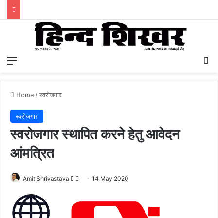
Menu
S
Home
/
स्वरोजगार
स्वरोजगार
स्वरोजगार स्थापित करने हेतु आवेदन
आंमत्रित
Amit Shrivastava
F
S
14 May 2020
o
e
l
n
l
d