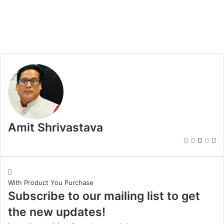
Amit Shrivastava
I
Y
X
F
W
n
o
a
e
s
u
c
b
t
T
e
s
With Product You Purchase
a
u
b
i
Subscribe to our mailing list to get
g
b
o
t
r
e
o
e
the new updates!
a
k