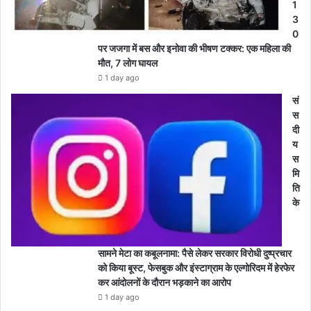
1
3
0
पर जजगा में बस और इनोवा की भीषण टक्कर: एक महिला की
मौत, 7 लोग घायल
1 day ago
सं
स
दी
य
स
मि
ति
के
सामने मेटा का कबूलनामा: पैसे लेकर सरकार विरोधी दुष्प्रचार
को किया बूस्ट, फेसबुक और इंस्टाग्राम के एल्गोरिदम में हेरफेर
कर आंदोलनों के दौरान भड़काने का आरोप
1 day ago