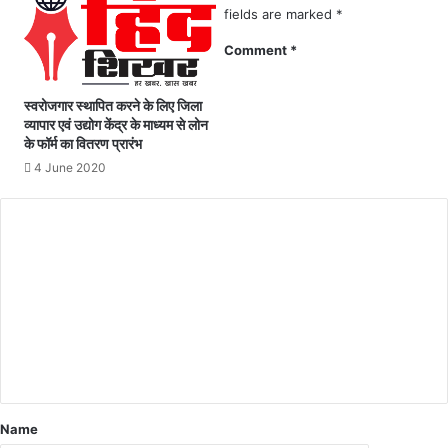
र
य
fields are marked
*
प्र
प्र
Comment
*
शा
शा
स
स
न
न
स्वरोजगार स्थापित करने के लिए जिला
-
वि
व्यापार एवं उद्योग केंद्र के माध्यम से लोन
पु
भा
के फॉर्म का वितरण प्रारंभ
लि
ग
4 June 2020
स
का
की
आ
व्य
दे
व
श
स्था
जा
व
री
सु
र
क्षा
से
खु
श
Name
है