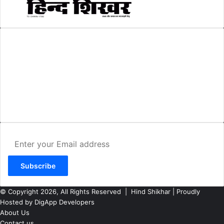
AMIT SHRIWASTAVA
(Editor)
Hind Shikhar
Add - Akashwani Chowk, Ambikapur, Distt- Surguja, C.G. Pin no.-
497001
Mo. No. - 9479235154
Email - hindshikhar@gmail.com
Enter
your
Email
address
© Copyright 2026, All Rights Reserved |
Hind Shikhar
| Proudly
Hosted by
DigApp Developers
About Us
Contact us