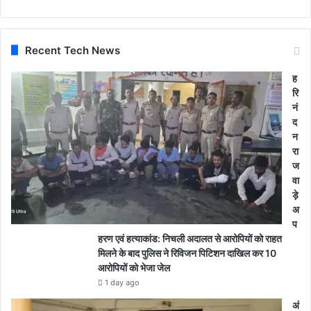
Recent Tech News
ह
रि
नं
द
न
रा
ज
वा
ड़े
अ
प
हरण एवं हत्याकांड: निचली अदालत से आरोपियों को राहत
मिलने के बाद पुलिस ने रिविजन पिटिशन दाखिल कर 10
आरोपियों को भेजा जेल
1 day ago
अं