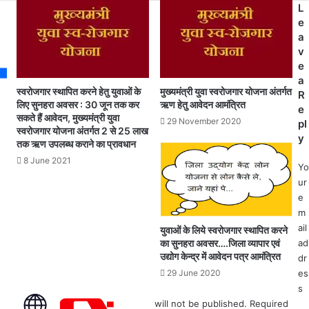
र
L
वि
ने
e
का
की
a
स
छू
v
के
ट
e
लि
सी
a
ए
मा
स्वरोजगार स्थापित करने हेतु युवाओं के
मुख्यमंत्री युवा स्वरोजगार योजना अंतर्गत
R
ब
3
लिए सुनहरा अवसर : 30 जून तक कर
ऋण हेतु आवेदन आमंत्रित
e
ना
1
सकते हैं आवेदन, मुख्यमंत्री युवा
29 November 2020
pl
ई
स्वरोजगार योजना अंतर्गत 2 से 25 लाख
म
y
तक ऋण उपलब्ध कराने का प्रावधान
जा
ई
र
त
8 June 2021
Yo
ही
क
ur
का
ब
e
र्य
ढ़ा
m
यो
ई
ail
युवाओं के लिये स्वरोजगार स्थापित करने
ज
ग
का सुनहरा अवसर….जिला व्यापार एवं
ad
ना
ई
उद्योग केन्द्र में आवेदन पत्र आमंत्रित
dr
:
,
29 June 2020
es
क
न
ले
s
ग
क्ट
will not be published.
Required
री