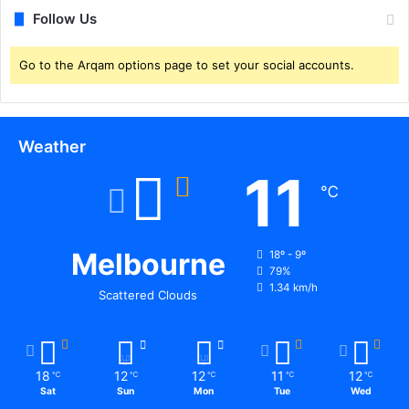
Follow Us
Go to the Arqam options page to set your social accounts.
Weather
11
℃
Melbourne
18º - 9º
79%
1.34 km/h
Scattered Clouds
18
12
12
11
12
℃
℃
℃
℃
℃
Sat
Sun
Mon
Tue
Wed