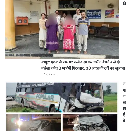
बि
कापुर: मृतक के नाम पर फर्जीवाड़ा कर जमीन बेचने वाले दो
महिला समेत 3 आरोपी गिरफ्तार, 30 लाख की ठगी का खुलासा
1 day ago
ने
श
न
ल
हा
ई
वे
-