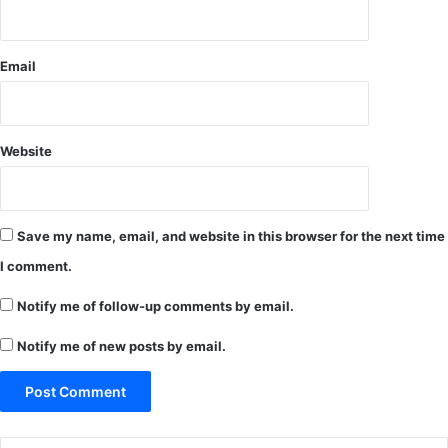
ज
जा
व
Email
ल
व
आ
स
Website
पा
स
गां
व
के
Save my name, email, and website in this browser for the next time
ग्रा
I comment.
मी
ण
Notify me of follow-up comments by email.
ज
न
Notify me of new posts by email.