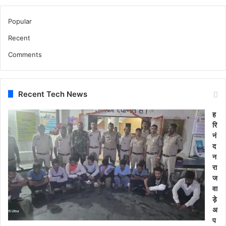
Popular
Recent
Comments
Recent Tech News
ह
रि
नं
द
न
रा
ज
वा
ड़े
अ
प