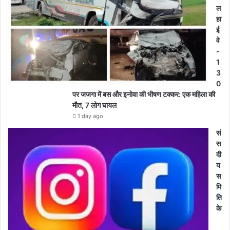
ल
हा
ई
वे
-
1
3
0
पर जजगा में बस और इनोवा की भीषण टक्कर: एक महिला की
मौत, 7 लोग घायल
1 day ago
सं
स
दी
य
स
मि
ति
के