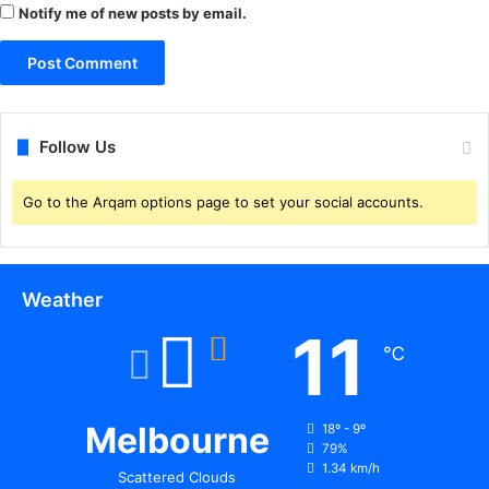
Notify me of new posts by email.
Follow Us
Go to the Arqam options page to set your social accounts.
Weather
11
℃
Melbourne
18º - 9º
79%
1.34 km/h
Scattered Clouds