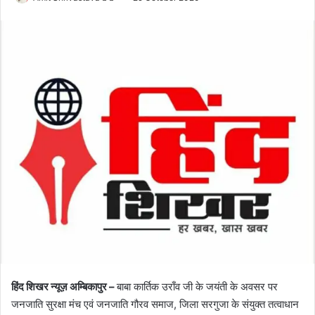
o
e
l
n
l
d
o
a
w
n
o
e
n
m
X
a
i
l
हिंद शिखर न्यूज़ अम्बिकापुर –
बाबा कार्तिक उराँव जी के जयंती के अवसर पर
जनजाति सुरक्षा मंच एवं जनजाति गौरव समाज, जिला सरगुजा के संयुक्त तत्वाधान