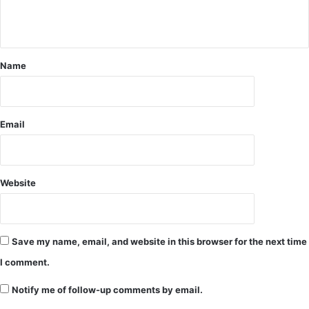
ल
न
कि
ये
जा
Name
ने
दि
ये
आ
Email
दे
श
Website
Save my name, email, and website in this browser for the next time
I comment.
Notify me of follow-up comments by email.