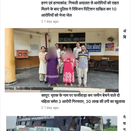
हरण एवं हत्याकांड: निचली अदालत से आरोपियों को राहत
मिलने के बाद पुलिस ने रिविजन पिटिशन दाखिल कर 10
आरोपियों को भेजा जेल
1 day ago
अं
बि
कापुर: मृतक के नाम पर फर्जीवाड़ा कर जमीन बेचने वाले दो
महिला समेत 3 आरोपी गिरफ्तार, 30 लाख की ठगी का खुलासा
1 day ago
ने
श
न