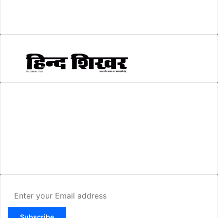
सम्पादकीय
(6)
स्वरोजगार
(6)
AMIT SHRIWASTAVA
(Editor)
Hind Shikhar
Add - Akashwani Chowk, Ambikapur, Distt- Surguja, C.G. Pin no.-
497001
Mo. No. - 9479235154
Email - hindshikhar@gmail.com
Enter
your
Email