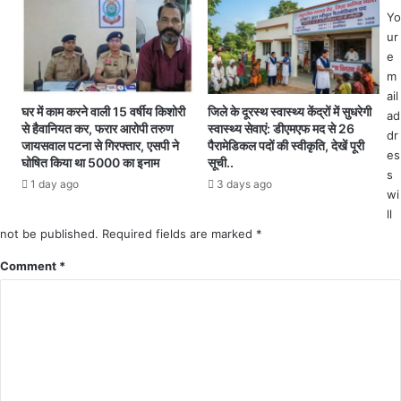
दि
चा
Yo
नों
ल
ur
के
न
e
भी
m
त
की
ail
र
अ
घर में काम करने वाली 15 वर्षीय किशोरी
जिले के दूरस्थ स्वास्थ्य केंद्रों में सुधरेगी
ad
पे
से हैवानियत कर, फरार आरोपी तरुण
स्वास्थ्य सेवाएं: डीएमएफ मद से 26
नु
dr
श
जायसवाल पटना से गिरफ्तार, एसपी ने
पैरामेडिकल पदों की स्वीकृति, देखें पूरी
म
es
कि
घोषित किया था 5000 का इनाम
सूची..
ति
s
या
1 day ago
3 days ago
क
wi
चा
ले
ला
ll
क्ट
न
not be published.
Required fields are marked
*
र
।
ने
Comment
*
श
र्तो
के
सा
थ
सं
चा