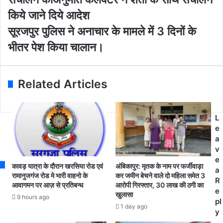
r
ज
E
पु
किये जाने दिये आदेश
m
र
सू
सूरजपुर पुलिस ने अनाचार के मामले में 3 दिनों के
a
जि
र
i
ले
भीतर पेश किया चालान।
ज
l
में
पु
a
सि
र
d
ने
पु
Related Articles
d
मा
लि
r
घ
स
e
र
ने
s
,
L
अ
s
थि
e
ना
ए
a
चा
ट
v
र
र
e
के
कावड़ यात्रा के दौरान खरसिया रोड एवं
अंबिकापुर: मृतक के नाम पर फर्जीवाड़ा
,
a
मा
रामानुजगंज रोड मे भारी वाहनो के
कर जमीन बेचने वाले दो महिला समेत 3
म
R
आवागमन पर आज़ से प्रतिबन्ध
आरोपी गिरफ्तार, 30 लाख की ठगी का
म
ल्टी
e
खुलासा
ले
9 hours ago
प्ले
pl
में
1 day ago
क्स
y
3
सं