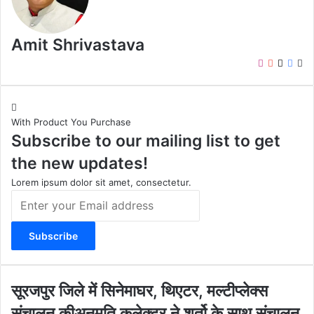
Amit Shrivastava
I
Y
X
F
W
n
o
a
e
s
u
c
b
t
T
e
s
With Product You Purchase
a
u
b
i
Subscribe to our mailing list to get
g
b
o
t
r
e
o
e
the new updates!
a
k
m
Lorem ipsum dolor sit amet, consectetur.
E
n
t
e
r
y
o
सू
सूरजपुर जिले में सिनेमाघर, थिएटर, मल्टीप्लेक्स
u
र
संचालन कीअनुमति कलेक्टर ने शर्तो के साथ संचालन