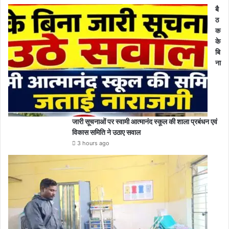
बै
ठ
क
के
बि
ना
जारी सूचनाओं पर स्वामी आत्मानंद स्कूल की शाला प्रबंधन एवं
विकास समिति ने उठाए सवाल
3 hours ago