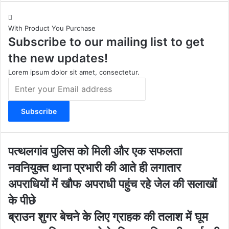
s
u
c
b
t
T
e
s
With Product You Purchase
a
u
b
i
Subscribe to our mailing list to get
g
b
o
t
r
e
o
e
the new updates!
a
k
m
Lorem ipsum dolor sit amet, consectetur.
E
n
t
e
r
y
o
प
पत्थलगांव पुलिस को मिली और एक सफलता
u
त्थ
नवनियुक्त थाना प्रभारी की आते ही लगातार
r
ल
E
गां
अपराधियों में खौफ अपराधी पहुंच रहे जेल की सलाखों
m
व
के पीछे
a
पु
i
लि
ब्रा
ब्राउन शुगर बेचने के लिए ग्राहक की तलाश में घूम
l
स
उ