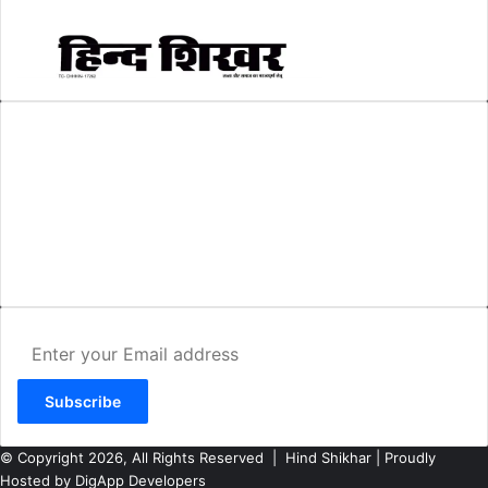
AMIT SHRIWASTAVA
(Editor)
Hind Shikhar
Add - Akashwani Chowk, Ambikapur, Distt- Surguja, C.G. Pin no.-
497001
Mo. No. - 9479235154
Email - hindshikhar@gmail.com
Enter
your
Email
address
© Copyright 2026, All Rights Reserved |
Hind Shikhar
| Proudly
Hosted by
DigApp Developers