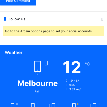
Follow Us
Go to the Arqam options page to set your social accounts.
Weather
12
℃
Melbourne
12º - 8º
93%
3.89 km/h
Rain