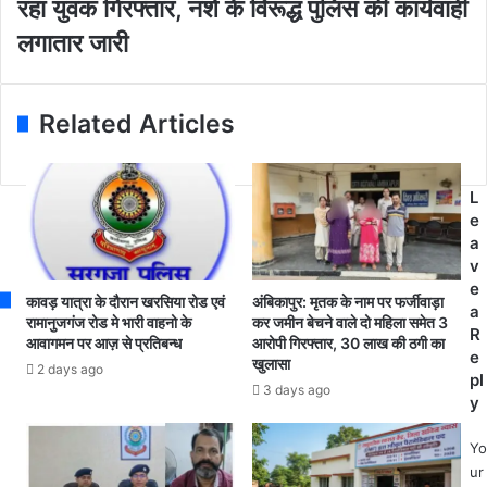
रहा युवक गिरफ्तार, नशे के विरूद्ध पुलिस की कार्यवाही
a
को
न
d
मि
शु
लगातार जारी
d
ली
ग
r
औ
र
e
र
बे
Related Articles
s
ए
च
s
क
ने
स
के
फ
लि
L
ल
ए
e
ता
ग्रा
a
न
ह
v
व
क
e
कावड़ यात्रा के दौरान खरसिया रोड एवं
अंबिकापुर: मृतक के नाम पर फर्जीवाड़ा
नि
की
a
रामानुजगंज रोड मे भारी वाहनो के
कर जमीन बेचने वाले दो महिला समेत 3
यु
त
R
आवागमन पर आज़ से प्रतिबन्ध
आरोपी गिरफ्तार, 30 लाख की ठगी का
क्त
ला
e
खुलासा
2 days ago
था
श
pl
3 days ago
ना
में
y
प्र
घू
भा
म
Yo
री
र
ur