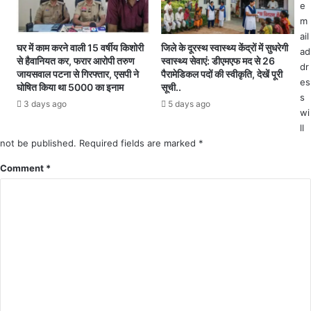
की
हा
e
आ
यु
m
ते
व
ail
ही
क
घर में काम करने वाली 15 वर्षीय किशोरी
जिले के दूरस्थ स्वास्थ्य केंद्रों में सुधरेगी
ad
ल
से हैवानियत कर, फरार आरोपी तरुण
स्वास्थ्य सेवाएं: डीएमएफ मद से 26
गि
dr
जायसवाल पटना से गिरफ्तार, एसपी ने
पैरामेडिकल पदों की स्वीकृति, देखें पूरी
गा
र
es
घोषित किया था 5000 का इनाम
सूची..
ता
फ्ता
s
र
3 days ago
5 days ago
र
wi
अ
,
ll
प
न
not be published.
Required fields are marked
*
रा
शे
धि
के
Comment
*
यों
वि
में
रू
खौ
द्ध
फ
पु
अ
लि
प
स
रा
की
धी
का
प
र्य
हुं
वा