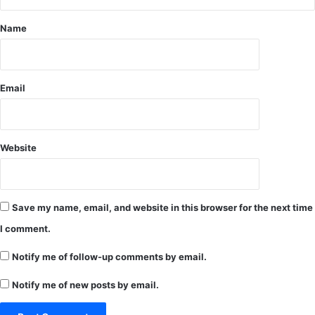
च
ही
र
Name
ल
हे
गा
जे
ता
ल
र
की
जा
Email
स
री
ला
खों
के
Website
पी
छे
Save my name, email, and website in this browser for the next time
I comment.
Notify me of follow-up comments by email.
Notify me of new posts by email.