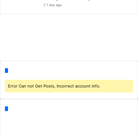
1 day ago
Follow us
Error Can not Get Posts, Incorrect account info.
Categories
Business
(1)
CORONA
(3)