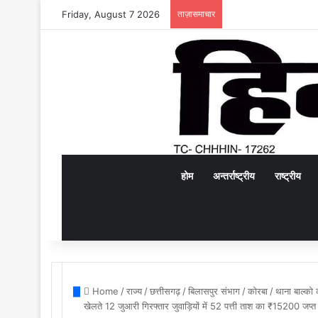
Friday, August 7 2026
ताज़ासमाचार
होम
अन्तर्राष्ट्रीय
राष्ट्रीय
Home
/
राज्य
/
छत्तीसगढ़
/
बिलासपुर संभाग
/
कोरबा
/
थाना बाल्को 
खेलते 12 जुआरी गिरफ्तार जुवाड़ियों में 52 पत्ती ताश का ₹15200 जप्त