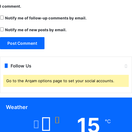
अं
I comment.
द
Notify me of follow-up comments by email.
र
गि
Notify me of new posts by email.
र
फ्ता
र
क
र
भे
Follow Us
जा
जे
ल
Go to the Arqam options page to set your social accounts.
Weather
15
℃