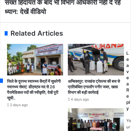
सख्त हिदायत के बाद भी विभाग अधिकारी नहीं दे रहे
बा
d
स्व
मा
ध्यान: देखें वीडियो
r
यं
र्ग
e
के
प
s
ब
र
s
च्चे
Related Articles
लो
की
गों
ह
को
त्या
च
L
,
ल
e
प
ना
a
न
हु
v
च
आ
e
क्की
जिले के दूरस्थ स्वास्थ्य केंद्रों में सुधरेगी
अम्बिकापुर: राजहंस ट्रेवल्स की बस से
दु
a
के
स्वास्थ्य सेवाएं: डीएमएफ मद से 26
प्रतिबंधित एनालॉग पनीर जब्त, खाद्य
र्भ
R
पा
पैरामेडिकल पदों की स्वीकृति, देखें पूरी
विभाग की बड़ी कार्रवाई
र
e
सूची..
स
4 days ago
क
pl
अ
2 days ago
ले
y
प
क्ट
ने
र
Yo
ब
की
ur
च्चे