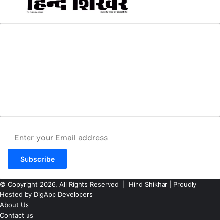
AMIT SHRIWASTAVA
(Editor)
Hind Shikhar
Add - Akashwani Chowk, Ambikapur, Distt- Surguja, C.G. Pin no.-
497001
Mo. No. - 9479235154
Email - hindshikhar@gmail.com
Enter
your
Email
address
© Copyright 2026, All Rights Reserved |
Hind Shikhar
| Proudly
Hosted by
DigApp Developers
About Us
Contact us