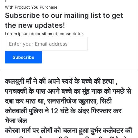
t
T
e
s
With Product You Purchase
a
u
b
i
Subscribe to our mailing list to get
g
b
o
t
r
e
o
e
the new updates!
a
k
m
Lorem ipsum dolor sit amet, consectetur.
E
n
t
e
r
y
o
क
कलयुगी माँ ने की अपने स्वयं के बच्चे की हत्या ,
u
ल
पनचक्की के पास अपने बच्चे का मुंह नाक को गमछे से
r
यु
E
गी
दबा कर मारा था, सनसनीखेज खुलासा, सिटी
m
माँ
कोतवाली पुलिस ने 12 घंटे के अंदर गिरफ्तार कर
a
ने
i
की
भेजा जेल
l
अ
को
कोरबा मार्ग पर लोगों को चलना हुआ दुर्भर कलेक्टर की
a
प
र
d
ने