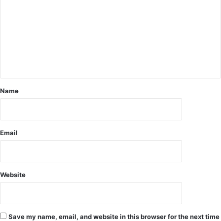
नी
ध्या
खे
न
ज
:
खु
दे
ला
खें
सा
वी
,
डि
सि
यो
टी
Name
को
त
वा
ली
Email
पु
लि
स
ने
Website
1
2
घं
टे
Save my name, email, and website in this browser for the next time
के