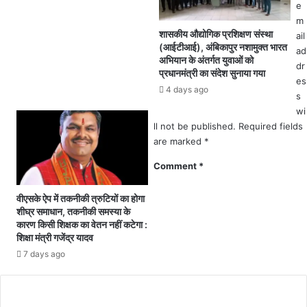
स
e
का
ख्त
m
मुं
हि
शासकीय औद्योगिक प्रशिक्षण संस्था
ail
ह
दा
(आईटीआई), अंबिकापुर नशामुक्त भारत
ad
ना
अभियान के अंतर्गत युवाओं को
य
dr
क
प्रधानमंत्री का संदेश सुनाया गया
त
को
es
के
4 days ago
ग
s
बा
म
wi
द
छे
ll not be published.
Required fields
भी
से
are marked
*
वि
द
भा
Comment
*
बा
ग
क
अ
र
वीएसके ऐप में तकनीकी त्रुटियों का होगा
धि
मा
शीघ्र समाधान, तकनीकी समस्या के
का
कारण किसी शिक्षक का वेतन नहीं कटेगा :
रा
री
शिक्षा मंत्री गजेंद्र यादव
था
न
,
7 days ago
हीं
स
दे
न
र
स
हे