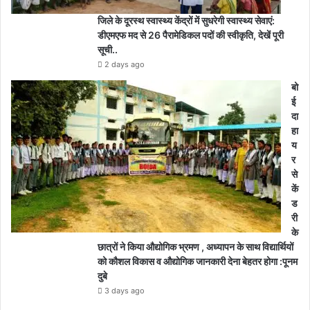
जिले के दूरस्थ स्वास्थ्य केंद्रों में सुधरेगी स्वास्थ्य सेवाएं:
डीएमएफ मद से 26 पैरामेडिकल पदों की स्वीकृति, देखें पूरी
सूची..
2 days ago
बो
ई
दा
हा
य
र
से
कें
ड
री
के
छात्रों ने किया औद्योगिक भ्रमण , अध्यापन के साथ विद्यार्थियों
को कौशल विकास व औद्योगिक जानकारी देना बेहतर होगा :पूनम
दुबे
3 days ago