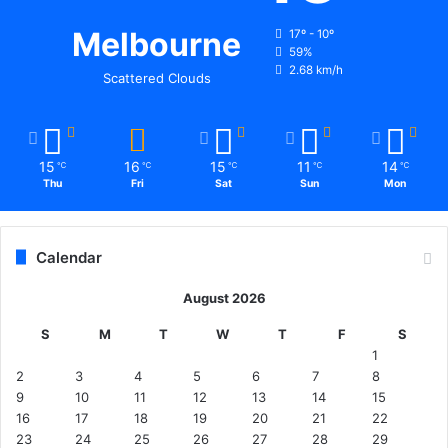
Melbourne
17º - 10º
59%
2.68 km/h
Scattered Clouds
15
16
15
11
14
℃
℃
℃
℃
℃
Thu
Fri
Sat
Sun
Mon
Calendar
August 2026
S
M
T
W
T
F
S
1
2
3
4
5
6
7
8
9
10
11
12
13
14
15
16
17
18
19
20
21
22
23
24
25
26
27
28
29