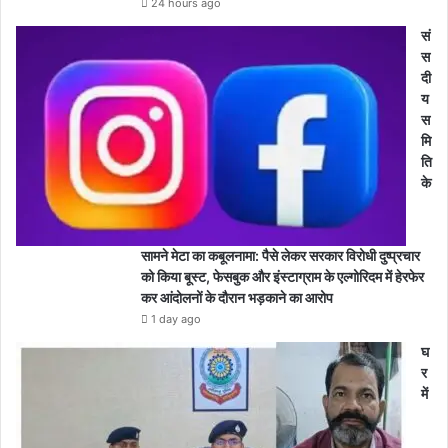
24 hours ago
सं
स
दी
य
स
मि
ति
के
सामने मेटा का कबूलनामा: पैसे लेकर सरकार विरोधी दुष्प्रचार
को किया बूस्ट, फेसबुक और इंस्टाग्राम के एल्गोरिदम में हेरफेर
कर आंदोलनों के दौरान भड़काने का आरोप
1 day ago
घ
र
में