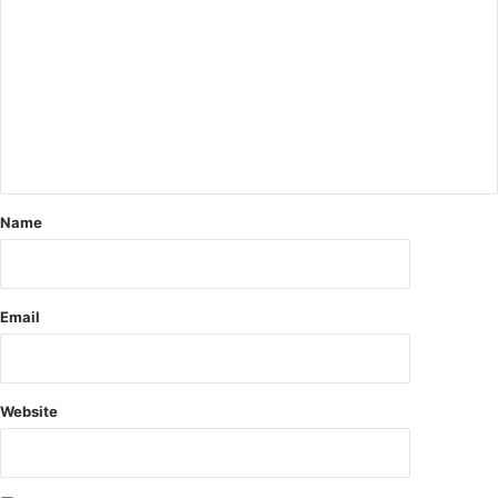
त
त्का
ल
प्र
भा
व
से
से
वा
Name
से
पृ
थ
क
Email
Website