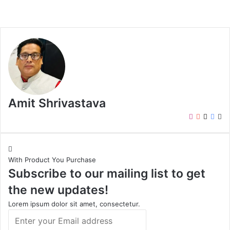
Amit Shrivastava
I
Y
X
F
W
n
o
a
e
s
u
c
b
t
T
e
s
With Product You Purchase
a
u
b
i
Subscribe to our mailing list to get
g
b
o
t
r
e
o
e
the new updates!
a
k
m
Lorem ipsum dolor sit amet, consectetur.
E
n