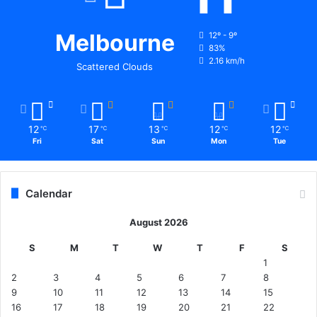
Melbourne
12º - 9º
83%
2.16 km/h
Scattered Clouds
12
17
13
12
12
℃
℃
℃
℃
℃
Fri
Sat
Sun
Mon
Tue
Calendar
August 2026
S
M
T
W
T
F
S
1
2
3
4
5
6
7
8
9
10
11
12
13
14
15
16
17
18
19
20
21
22