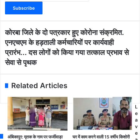
t
e
r
y
o
को
कोरबा जिले के दो पत्रकार हुए कोरोना संक्रमित.
u
र
ए
एनएचएम के हड़ताली कर्मचारियों पर कार्यवाही
r
बा
न
E
जि
प्रारंभ... दस लोगों को किया गया तत्काल प्रभाव से
ए
m
ले
च
सेवा से पृथक
a
के
ए
i
दो
म
l
प
के
a
त्र
Related Articles
ह
d
का
ड़
d
र
ता
r
हु
ली
L
e
ए
क
e
s
को
र्म
a
s
रो
चा
v
ना
रि
e
सं
अंबिकापुर: मृतक के नाम पर फर्जीवाड़ा
घर में काम करने वाली 15 वर्षीय किशोरी
यों
a