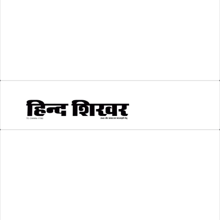
शिक्षा
(146)
श्री रामलला प्राण प्रतिष्ठा
(3)
सकारात्मक खबर
(2)
सम्पादकीय
(6)
स्वरोजगार
(6)
AMIT SHRIWASTAVA
(Editor)
Hind Shikhar
Add - Akashwani Chowk, Ambikapur, Distt- Surguja, C.G. Pin no.-
497001
Mo. No. - 9479235154
Email - hindshikhar@gmail.com