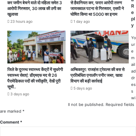
क्र
कर जमीन बेचने वाले दो महिला समेत 3
से हैवानियत कर, फरार आरोपी तरुण
प
R
आरोपी गिरफ्तार, 30 लाख की ठगी का
जायसवाल पटना से गिरफ्तार, एसपी ने
मि
र
e
खुलासा
घोषित किया था 5000 का इनाम
त
का
pl
.
23 hours ago
1 day ago
र्य
y
वा
ही
Yo
प्रा
ur
रं
e
भ
m
.
ail
.
जिले के दूरस्थ स्वास्थ्य केंद्रों में सुधरेगी
अम्बिकापुर: राजहंस ट्रेवल्स की बस से
ad
स्वास्थ्य सेवाएं: डीएमएफ मद से 26
प्रतिबंधित एनालॉग पनीर जब्त, खाद्य
.
dr
पैरामेडिकल पदों की स्वीकृति, देखें पूरी
विभाग की बड़ी कार्रवाई
द
es
सूची..
स
5 days ago
s
3 days ago
लो
wi
गों
ll not be published.
Required fields
को
are marked
*
कि
या
Comment
*
ग
या