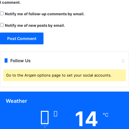
I comment.
स
र
Notify me of follow-up comments by email.
गु
जा
Notify me of new posts by email.
के
ना
म
ज्ञा
प
न
Follow Us
Go to the Arqam options page to set your social accounts.
Weather
14
℃