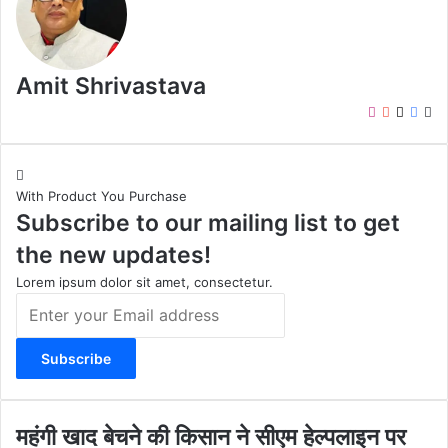
Amit Shrivastava
I
Y
X
F
W
n
o
a
e
s
u
c
b
t
T
e
s
With Product You Purchase
a
u
b
i
Subscribe to our mailing list to get
g
b
o
t
r
e
o
e
the new updates!
a
k
m
Lorem ipsum dolor sit amet, consectetur.
E
n
t
e
r
y
o
म
महंगी खाद बेचने की किसान ने सीएम हेल्पलाइन पर