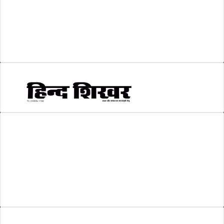
सकारात्मक खबर
(2)
सम्पादकीय
(6)
स्वरोजगार
(6)
AMIT SHRIWASTAVA
(Editor)
Hind Shikhar
Add - Akashwani Chowk, Ambikapur, Distt- Surguja, C.G. Pin no.-
497001
Mo. No. - 9479235154
Email - hindshikhar@gmail.com
Enter