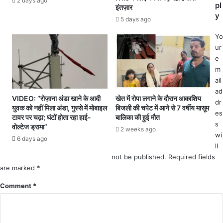
2 days ago
ज़
pl
इंतज़ार
की
मी
y
शि
5 days ago
न
का
अ
Yo
य
धि
ur
त
ग्र
e
;
ह
m
कृ
ण
ail
षि
औ
ad
वि
VIDEO: “रोज़ाना अंडा खाने के आदी
खेत में रोपा लगाने के दौरान आकाशिय
र
dr
भा
युवक को नहीं मिला अंडा, गुस्से में मोबाइल
बिजली की चपेट में आने से 7 वर्षीय मासूम
मु
es
ग
टावर पर चढ़ा; घंटों होता रहा हाई-
बालिका की हुई मौत
वा
का
s
वोल्टेज ड्रामा”
2 weeks ago
व
ब
wi
6 days ago
जा
ड़ा
ll
सं
ए
not be published.
Required fields
बं
क्श
are marked
*
धी
न
मा
Comment
*
,
म
3
लों
2
को
1