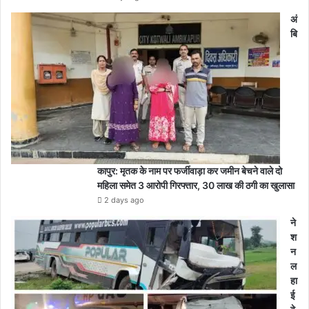
अं
बि
कापुर: मृतक के नाम पर फर्जीवाड़ा कर जमीन बेचने वाले दो
महिला समेत 3 आरोपी गिरफ्तार, 30 लाख की ठगी का खुलासा
2 days ago
ने
श
न
ल
हा
ई