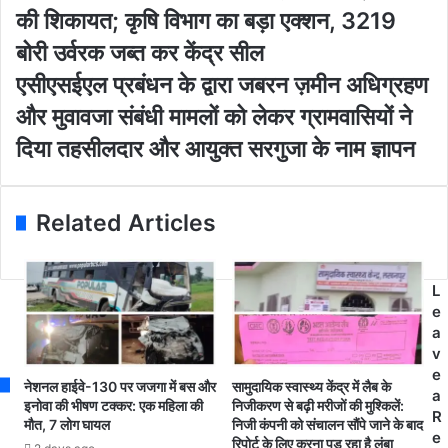
u
हं
की शिकायत; कृषि विभाग का बड़ा एक्शन, 3219
r
गी
E
खा
बोरी उर्वरक जब्त कर केंद्र सील
m
द
ए
एसीएसईएल प्रबंधन के द्वारा जबरन ज़मीन अधिग्रहण
a
बे
सी
i
च
और मुवावजा संबंधी मामलों को लेकर ग्रामवासियों ने
ए
l
ने
स
दिया तहसीलदार और आयुक्त सरगुजा के नाम ज्ञापन
a
की
ई
d
कि
ए
d
सा
ल
r
न
Related Articles
प्र
e
ने
बं
s
सी
ध
s
ए
न
L
म
के
e
हे
द्वा
a
ल्प
रा
v
ला
ज
e
इ
नेशनल हाईवे-130 पर जजगा में बस और
सामुदायिक स्वास्थ्य केंद्र में लैब के
ब
a
न
इनोवा की भीषण टक्कर: एक महिला की
निजीकरण से बढ़ी मरीजों की मुश्किलें:
र
R
प
मौत, 7 लोग घायल
निजी कंपनी को संचालन सौंपे जाने के बाद
न
e
रिपोर्ट के लिए करना पड़ रहा है लंबा
र