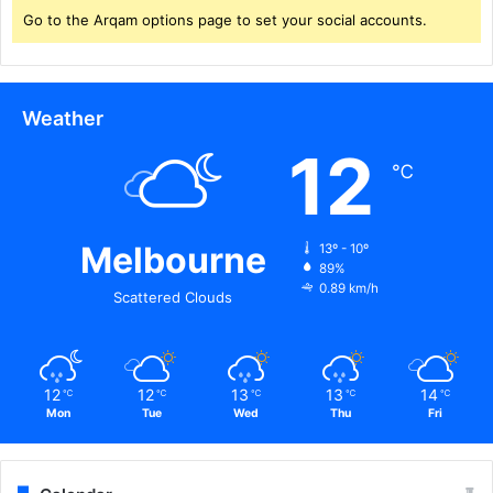
Go to the Arqam options page to set your social accounts.
Weather
12
℃
Melbourne
13º - 10º
89%
0.89 km/h
Scattered Clouds
12
12
13
13
14
℃
℃
℃
℃
℃
Mon
Tue
Wed
Thu
Fri