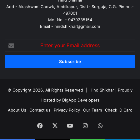
Hind Shikhar
Add - Akashwani Chowk, Ambikapur, Distt- Surguja, C.G. Pin no.-
497001
Mo. No. - 9479235154
Email - hindshikhar@gmail.com
Enter
your
Email
address
© Copyright 2026, All Rights Reserved |
Hind Shikhar
| Proudly
Hosted by
DigApp Developers
About Us
Contact us
Privacy Policy
Our Team
Check ID Card
Facebook
X
YouTube
Instagram
WhatsApp