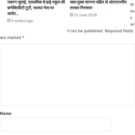
सां
0
जबरन जुताई, प्राथमिक से हाई स्कूल की
साथ मुख्य सरगना सहित दो अंतरराज्यीय
dr
कनेक्टिविटी टूटी, भाजपा नेता पर
तस्कर गिरफ्तार
स
प
es
आरोप…
दों
दों
12 June 2026
s
के
प
4 weeks ago
wi
सा
र
ll not be published.
Required fields
थ
जा
are marked
*
रा
री
त्रि
कि
C
भो
या
o
ज
वि
ज्ञा
m
प
m
न
,
e
ऑ
n
न
t
ला
इ
*
Name
न
आ
वे
द