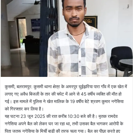
l
n
l
d
o
a
w
n
o
e
n
m
X
a
i
l
कुसमी, बलरामपुर: कुसमी थाना क्षेत्र के अमरपुर घुईझरिया पारा गाँव में एक खेत में
लगाए गए अवैध बिजली के तार की चपेट में आने से 45 वर्षीय व्यक्ति की मौत हो
गई। इस मामले में पुलिस ने खेत मालिक के 19 वर्षीय बेटे श्रवण कुमार नगेसिया
को गिरफ्तार कर लिया है।
यह घटना 23 जून 2025 की रात करीब 10:30 बजे की है। मृतक रामदेव
नगेसिया अपने बैल को लेकर घर जा रहा था, तभी उसका बैल भागकर आरोपी के
पिता जतरू नगेसिया के मिर्ची बाड़ी की तरफ चला गया। बैल का पीछा करते हुए