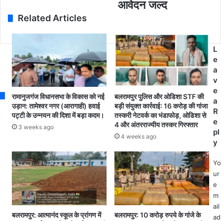
a
आवेदन जल्द
स
शि
d
द
क्ष
Related Articles
d
न
ण
r
में
सं
e
मु
चा
L
s
ख्य
ल
e
s
मं
ना
a
त्री
ल
v
वि
य
e
रामानुजगंज विधानसभा के विकास को नई
बलरामपुर पुलिस और ओडिशा STF की
ष्णु
ने
a
उड़ान: तामेश्वर नगर (आरागाही) हवाई
बड़ी संयुक्त कार्रवाई: 16 करोड़ की गांजा
दे
स्पे
R
पट्टी के उन्नयन की दिशा में बड़ा कदम।
तस्करी नेटवर्क का भंडाफोड़, ओडिशा से
व
श
e
4 और अंतरराज्यीय तस्कर गिरफ्तार
3 weeks ago
सा
ल
pl
4 weeks ago
य
ए
y
की
जु
छ
के
Yo
त्ती
ट
ur
स
र
e
ग
के
m
ढ़
1
ail
के
0
बलरामपुर: आत्मानंद स्कूल के प्रांगण में
बलरामपुर: 10 करोड़ रुपये के गांजे के
ad