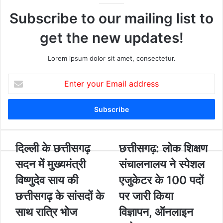
Subscribe to our mailing list to
get the new updates!
Lorem ipsum dolor sit amet, consectetur.
E
n
t
e
r
y
o
दि
दिल्ली के छत्तीसगढ़
छ
छत्तीसगढ़: लोक शिक्षण
u
ल्ली
त्ती
सदन में मुख्यमंत्री
संचालनालय ने स्पेशल
r
के
स
E
छ
ग
विष्णुदेव साय की
एजुकेटर के 100 पदों
m
त्ती
ढ़
छत्तीसगढ़ के सांसदों के
पर जारी किया
a
स
:
i
ग
लो
साथ रात्रि भोज
विज्ञापन, ऑनलाइन
l
ढ़
क