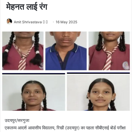
मेहनत लाई रंग
Amit Shrivastava
F
S
16 May 2025
o
e
l
n
l
d
o
a
w
n
o
e
n
m
X
a
i
l
उदयपुर/सरगुजा
एकलव्य आदर्श आवासीय विद्यालय, रिखी (उदयपुर) का पहला सीबीएसई बोर्ड परीक्षा