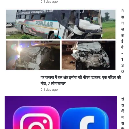
1 day ago
ने
श
न
ल
हा
ई
वे
-
1
3
0
पर जजगा में बस और इनोवा की भीषण टक्कर: एक महिला की
मौत, 7 लोग घायल
1 day ago
सं
स
दी
य
स