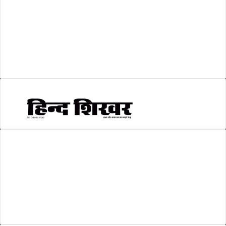
श्री रामलला प्राण प्रतिष्ठा
(3)
सकारात्मक खबर
(2)
सम्पादकीय
(6)
स्वरोजगार
(6)
AMIT SHRIWASTAVA
(Editor)
Hind Shikhar
Add - Akashwani Chowk, Ambikapur, Distt- Surguja, C.G. Pin no.-
497001
Mo. No. - 9479235154
Email - hindshikhar@gmail.com