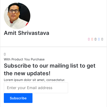
Amit Shrivastava
I
Y
X
F
W
n
o
a
e
s
u
c
b
t
T
e
s
With Product You Purchase
a
u
b
i
Subscribe to our mailing list to get
g
b
o
t
r
e
o
e
the new updates!
a
k
m
Lorem ipsum dolor sit amet, consectetur.
E
n
t
e
r