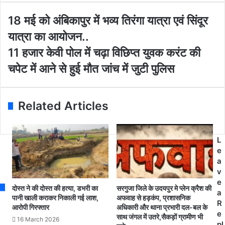
y
o
1
18 मई को अंबिकापुर में भव्य तिरंगा यात्रा एवं सिंदूर
u
8
यात्रा का आयोजन..
r
म
E
ई
1
11 हजार केवी पोल में चढ़ा विछिप्त युवक करंट की
m
को
1
चपेट में आने से हुई मौत जांच में जुटी पुलिस
a
अं
ह
i
बि
जा
l
का
र
a
पु
के
Related Articles
d
र
वी
d
में
पो
r
भ
ल
L
e
व्य
में
e
s
ति
च
a
s
रं
ढ़ा
v
गा
वि
e
या
छि
दोस्त ने की दोस्त की हत्या, डभरी का
सरगुजा जिले के उदयपुर मे प्लेन क्रैश की
a
त्रा
प्त
पानी खाली कराकर निकाली गई लाश,
अफवाह से हड़कंप, प्रशासनिक
R
आरोपी गिरफ्तार
अधिकारी और थाना प्रभारी दल-बल के
ए
यु
e
साथ जंगल में उतरे,सैकड़ों ग्रामीण भी
वं
व
16 March 2026
pl