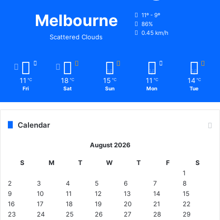
Melbourne
11º - 9º
86%
0.45 km/h
Scattered Clouds
11
18
15
11
14
℃
℃
℃
℃
℃
Fri
Sat
Sun
Mon
Tue
Calendar
August 2026
S
M
T
W
T
F
S
1
2
3
4
5
6
7
8
9
10
11
12
13
14
15
16
17
18
19
20
21
22
23
24
25
26
27
28
29