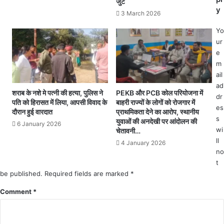
जुटे
सिं
क
y
3 March 2026
दू
क
र
रं
Yo
या
ट
ur
त्रा
की
e
का
च
m
आ
पे
ail
यो
ट
ad
ज
में
शराब के नशे मे पत्नी की हत्या, पुलिस ने
PEKB और PCB कोल परियोजना में
dr
न
आ
पति को हिरासत में लिया, आपसी विवाद के
बाहरी राज्यों के लोगों को रोजगार में
es
.
ने
दौरान हुई वारदात
प्राथमिकता देने का आरोप, स्थानीय
s
.
से
युवाओं की अनदेखी पर आंदोलन की
6 January 2026
wi
हु
चेतावनी…
ई
ll
4 January 2026
मौ
no
त
t
जां
be published.
Required fields are marked
*
च
Comment
*
में
जु
टी