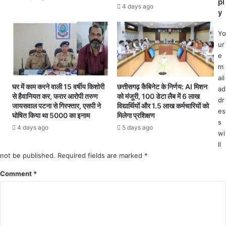
न
pl
कि
4 days ago
वी
y
यों
य
को
कृ
Yo
मा
त्य
ur
र
को
e
गि
ले
m
रा
क
ail
या
र
घर में काम करने वाली 15 वर्षीय किशोरी
छत्तीसगढ़ कैबिनेट के निर्णय: AI मिशन
ad
.
से हैवानियत कर, फरार आरोपी तरुण
को मंजूरी, 100 डेटा लैब में 6 लाख
कां
dr
.
जायसवाल पटना से गिरफ्तार, एसपी ने
विद्यार्थियों और 1.5 लाख कर्मचारियों को
ग्रे
es
.
घोषित किया था 5000 का इनाम
मिलेगा प्रशिक्षण
सि
s
1
4 days ago
5 days ago
यों
wi
4
द्वा
दि
ll
रा
न
not be published.
Required fields are marked
*
कि
में
या
Comment
*
2
ग
5
या
आ
पु
तं
त
क
ला