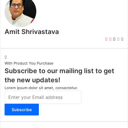
Amit Shrivastava
I
Y
X
F
W
n
o
a
e
s
u
c
b
t
T
e
s
With Product You Purchase
a
u
b
i
Subscribe to our mailing list to get
g
b
o
t
r
e
o
e
the new updates!
a
k
m
Lorem ipsum dolor sit amet, consectetur.
E
n
t
e
r
y