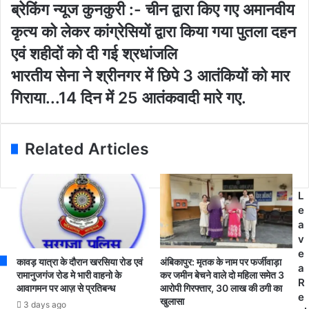
o
ब्रे
ब्रेकिंग न्यूज कुनकुरी :- चीन द्वारा किए गए अमानवीय
u
किं
कृत्य को लेकर कांग्रेसियों द्वारा किया गया पुतला दहन
r
ग
E
न्यू
एवं शहीदों को दी गई श्रधांजलि
m
ज
भा
भारतीय सेना ने श्रीनगर में छिपे 3 आतंकियों को मार
a
कु
र
i
न
गिराया...14 दिन में 25 आतंकवादी मारे गए.
ती
l
कु
य
a
री
से
d
:
ना
Related Articles
d
-
ने
r
ची
श्री
e
न
न
s
द्वा
L
ग
s
रा
e
र
कि
a
में
ए
v
छि
ग
e
पे
कावड़ यात्रा के दौरान खरसिया रोड एवं
अंबिकापुर: मृतक के नाम पर फर्जीवाड़ा
ए
a
3
रामानुजगंज रोड मे भारी वाहनो के
कर जमीन बेचने वाले दो महिला समेत 3
अ
R
आवागमन पर आज़ से प्रतिबन्ध
आरोपी गिरफ्तार, 30 लाख की ठगी का
आ
मा
e
खुलासा
तं
3 days ago