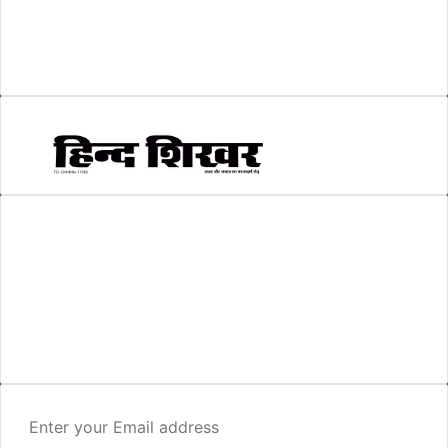
सम्पादकीय
(6)
स्वरोजगार
(6)
AMIT SHRIWASTAVA
(Editor)
Hind Shikhar
Add - Akashwani Chowk, Ambikapur, Distt- Surguja, C.G. Pin no.-
497001
Mo. No. - 9479235154
Email - hindshikhar@gmail.com
Enter
your