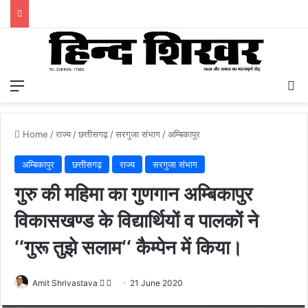
Menu
S
Home
/
राज्य
/
छत्तीसगढ़
/
सरगुजा संभाग
/
अम्बिकापुर
अम्बिकापुर
छत्तीसगढ़
राज्य
सरगुजा संभाग
गुरु की महिमा का गुणगान अम्बिकापुर
विकासखण्ड के विद्यार्थियों व पालकों ने
‘‘गुरू तुझे सलाम‘‘ कैम्पेन में किया।
Amit Shrivastava
F
S
21 June 2020
o
e