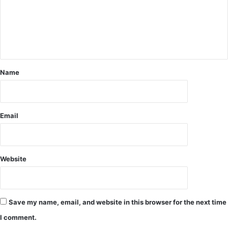
वा
द
दी
ह
मा
न
रे
ए
ग
वं
ए
श
.
ही
Name
दों
को
दी
ग
Email
ई
श्र
धां
ज
Website
लि
Save my name, email, and website in this browser for the next time
I comment.