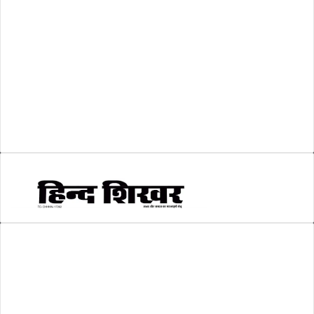
व्यापार जगत
(5)
शिक्षा
(146)
श्री रामलला प्राण प्रतिष्ठा
(3)
सकारात्मक खबर
(2)
सम्पादकीय
(6)
स्वरोजगार
(6)
AMIT SHRIWASTAVA
(Editor)
Hind Shikhar
Add - Akashwani Chowk, Ambikapur, Distt- Surguja, C.G. Pin no.-
497001