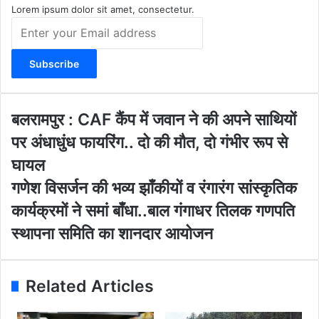
m
Lorem ipsum dolor sit amet, consectetur.
E
n
t
e
r
y
o
ब
बलरामपुर : CAF कैंप में जवान ने की अपने साथियों
u
ल
पर अंधाधुंध फायरिंग.. दो की मौत, दो गंभीर रूप से
r
रा
E
म
घायल
m
पु
ग
गणेश विसर्जन की भव्य झाँकीयों व रंगारंग सांस्कृतिक
a
र
णे
i
:
कार्यक्रमों ने समां बाँधा..बाल गंगाधर तिलक गणपति
श
l
C
वि
स्थापना समिति का शानदार आयोजन
a
A
स
d
F
र्ज
d
कैं
न
r
प
Related Articles
की
e
में
भ
s
ज
व्य