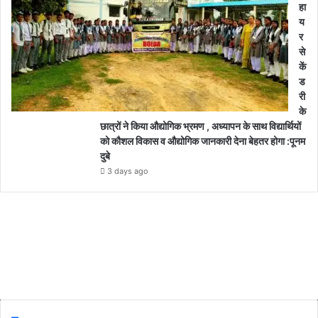
हा
य
र
से
कें
ड
री
के
छात्रों ने किया औद्योगिक भ्रमण , अध्यापन के साथ विद्यार्थियों
को कौशल विकास व औद्योगिक जानकारी देना बेहतर होगा :पूनम
दुबे
3 days ago