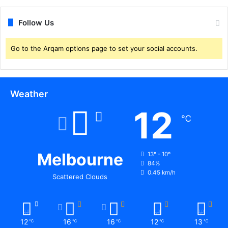
Follow Us
Go to the Arqam options page to set your social accounts.
Weather
12
℃
Melbourne
13º - 10º
84%
0.45 km/h
Scattered Clouds
12
16
16
12
13
℃
℃
℃
℃
℃