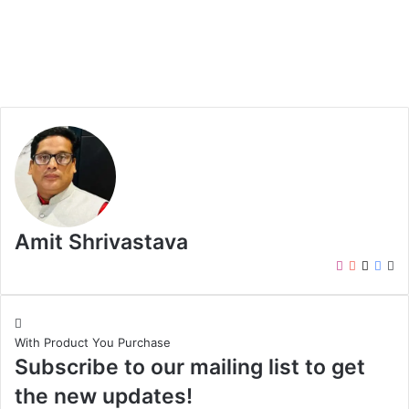
Amit Shrivastava
I
Y
X
F
W
n
o
a
e
s
u
c
b
t
T
e
s
With Product You Purchase
a
u
b
i
Subscribe to our mailing list to get
g
b
o
t
r
e
o
e
the new updates!
a
k