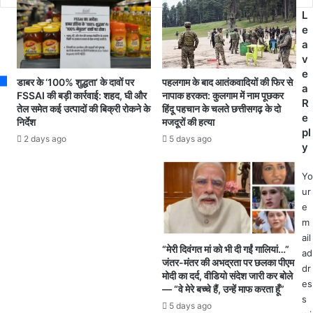
s
वा
झाँ
L
न
की
e
ने
यों
a
की
व
v
अ
रं
e
प
पहलगाम के बाद आतंकवादियों की फिर से
डाबर के ‘100% शुद्धता’ के दावों पर
गा
a
ने
नापाक हरकत: कुलगाम में नाम पूछकर
FSSAI की बड़ी कार्रवाई: शहद, घी और
रं
R
सा
हिंदू पहचान के चलते छत्तीसगढ़ के दो
तेल समेत कई उत्पादों की बिक्री रोकने के
ग
e
मजदूरों की हत्या
निर्देश
थि
सां
pl
यों
5 days ago
2 days ago
स्कृ
y
प
ति
र
क
Yo
अं
का
ur
धा
र्य
e
धुं
क्र
m
ध
मों
ail
फा
ने
“मेरी दिवंगत मां को भी दी गईं गालियां…”
ad
य
जंतर-मंतर की अभद्रता पर छलका पीएम
स
dr
रिं
मोदी का दर्द, वीडियो संदेश जारी कर बोले
मां
es
ग
— “वे मेरे बच्चे हैं, उन्हें माफ करता हूँ”
बाँ
.
s
5 days ago
धा