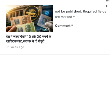
.
wi
.
दो
ll
.
की
not be published.
Required fields
बा
मौ
are marked
*
ल
त
गं
Comment
*
,
गा
दो
ध
देश में जल्द दिखेंगे 10 और 20 रुपये के
गं
र
प्लास्टिक नोट,सरकार ने दी मंजूरी
भी
ति
र
1 week ago
ल
रू
क
प
ग
से
ण
घा
प
य
ति
ल
स्था
प
ना
स
मि
ति