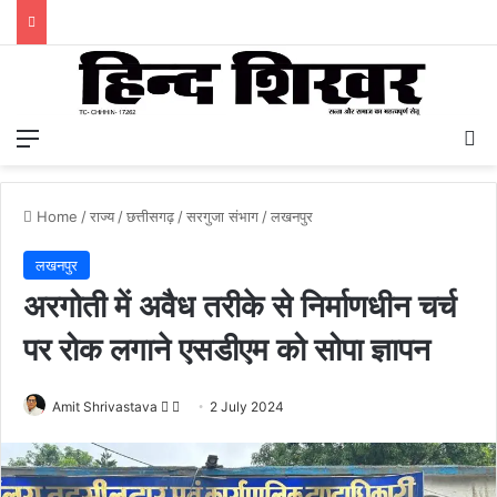
Menu
S
Home
/
राज्य
/
छत्तीसगढ़
/
सरगुजा संभाग
/
लखनपुर
लखनपुर
अरगोती में अवैध तरीके से निर्माणधीन चर्च
पर रोक लगाने एसडीएम को सोपा ज्ञापन
Amit Shrivastava
F
S
2 July 2024
o
e
l
n
l
d