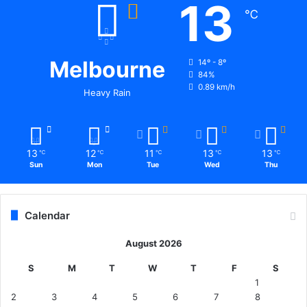
13
℃
Melbourne
14º - 8º
84%
0.89 km/h
Heavy Rain
13
12
11
13
13
℃
℃
℃
℃
℃
Sun
Mon
Tue
Wed
Thu
Calendar
August 2026
S
M
T
W
T
F
S
1
2
3
4
5
6
7
8