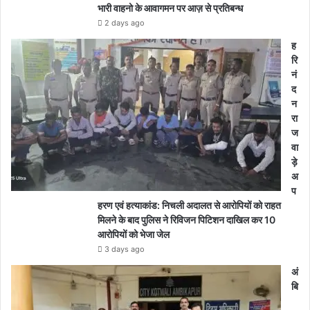
भारी वाहनो के आवागमन पर आज़ से प्रतिबन्ध
2 days ago
ह
रि
नं
द
न
रा
ज
वा
ड़े
अ
प
हरण एवं हत्याकांड: निचली अदालत से आरोपियों को राहत
मिलने के बाद पुलिस ने रिविजन पिटिशन दाखिल कर 10
आरोपियों को भेजा जेल
3 days ago
अं
बि