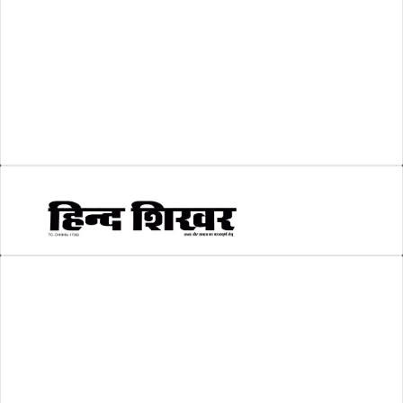
शिक्षा
(146)
श्री रामलला प्राण प्रतिष्ठा
(3)
सकारात्मक खबर
(2)
सम्पादकीय
(6)
स्वरोजगार
(6)
AMIT SHRIWASTAVA
(Editor)
Hind Shikhar
Add - Akashwani Chowk, Ambikapur, Distt- Surguja, C.G. Pin no.-
497001
Mo. No. - 9479235154
Email - hindshikhar@gmail.com