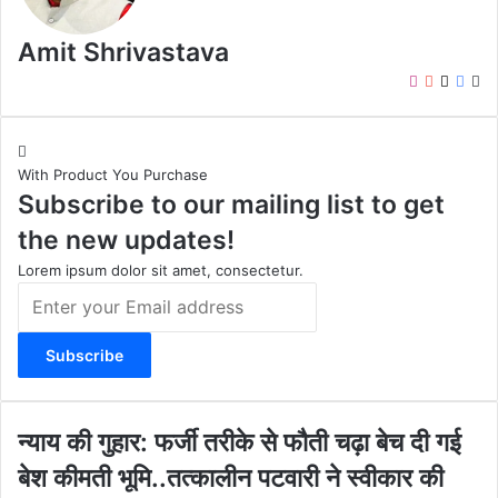
Amit Shrivastava
I
Y
X
F
W
n
o
a
e
s
u
c
b
t
T
e
s
With Product You Purchase
a
u
b
i
Subscribe to our mailing list to get
g
b
o
t
r
e
o
e
the new updates!
a
k
m
Lorem ipsum dolor sit amet, consectetur.
E
n
t
e
r
y
o
न्या
न्याय की गुहार: फर्जी तरीके से फौती चढ़ा बेच दी गई
u
य
बेश कीमती भूमि..तत्कालीन पटवारी ने स्वीकार की
r
की