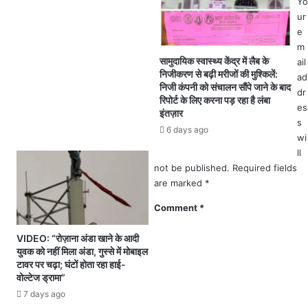
Yo
न
म
ur
हे
ती
e
तु
भू
m
ऑ
मि
सामुदायिक स्वास्थ्य केंद्र में लैब के
ail
न
.
निजीकरण से बढ़ी मरीजों की मुश्किलें:
ad
ला
निजी कंपनी को संचालन सौंपे जाने के बाद
.
dr
ई
रिपोर्ट के लिए करना पड़ रहा है लंबा
त
es
न
इंतज़ार
त्का
s
आ
6 days ago
ली
wi
वे
न
द
ll
प
न
not be published.
Required fields
ट
1
are marked
*
वा
5
री
Comment
*
जु
ने
ला
स्वी
VIDEO: “रोज़ाना अंडा खाने के आदी
ई
का
युवक को नहीं मिला अंडा, गुस्से में मोबाइल
त
र
टावर पर चढ़ा; घंटों होता रहा हाई-
क
की
वोल्टेज ड्रामा”
ग
7 days ago
ल