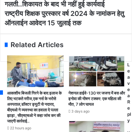
E
गु
गलती..शिकायत के बाद भी नहीं हुई कार्यवाई
m
हा
रा
राष्ट्रीय शिक्षक पुरस्कार वर्ष 2024 के नामांकन हेतु
a
र
ष्ट्री
i
:
ऑनलाईन आवेदन 15 जुलाई तक
य
l
फ
शि
a
र्जी
क्ष
d
त
क
Related Articles
d
री
पु
r
के
र
e
से
स्का
s
फौ
L
र
s
ती
e
व
च
a
र्ष
ढ़ा
v
2
बे
e
0
आकाशीय बिजली गिरने के बाद इलाज के
नेशनल हाईवे-130 पर जजगा में बस और
च
a
2
लिए भटकते मरीज,एक नर्स के भरोसे
इनोवा की भीषण टक्कर: एक महिला की
दी
R
अस्पताल,डॉक्टर ड्यूटी से नदारद,
मौत, 7 लोग घायल
4
ग
e
बीएमओ ने व्यवस्था का हवाला दे पल्ला
के
3 days ago
ई
pl
झाड़ा , सीएमएचओ ने कहा जांच कर की
ना
बे
y
जाएगी कार्रवाई..
मां
श
22 hours ago
क
की