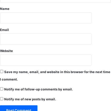
.
गै
.
Name
स
जा
स
री
यं
र
त्र
हे
Email
स्था
गा
पि
व
त
र्त
-
मा
क
Website
न
ले
व्य
क्ट
व
र
स्था
Save my name, email, and website in this browser for the next time
I comment.
Notify me of follow-up comments by email.
Notify me of new posts by email.