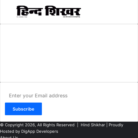
AMIT SHRIWASTAVA
(Editor)
Hind Shikhar
Add - Akashwani Chowk, Ambikapur, Distt- Surguja, C.G. Pin no.-
497001
Mo. No. - 9479235154
Email - hindshikhar@gmail.com
Enter
your
Email
address
© Copyright 2026, All Rights Reserved |
Hind Shikhar
| Proudly
Hosted by
DigApp Developers
About Us