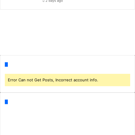
2 days ago
Follow us
Error Can not Get Posts, Incorrect account info.
Categories
Business
(1)
CORONA
(3)
Corona Breking
(212)