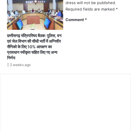
6
dress will not be published.
.
1
Required fields are marked
*
.
ह
.
जा
Comment
*
स्कू
र
लों
5
में
छत्तीसगढ़ मंत्रिपरिषद बैठक: पुलिस, वन
0
प्र
एवं जेल विभाग की सीधी भर्ती में अग्निवीर
0
वे
सैनिको के लिए 10% आरक्षण का
रू
प्रावधान स्वीकृत सहित लिए गए अन्य
श
प
निर्णय
प्र
ए
क्रि
2 weeks ago
की
या
रा
जु
शि
ला
से
ई
कि
से
या
प्रा
जा
रं
ए
भ
गा
.
बा
.
यो