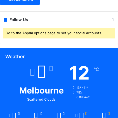
Follow Us
Go to the Arqam options page to set your social accounts.
Weather
12
℃
Melbourne
13º - 11º
78%
0.89 km/h
Scattered Clouds