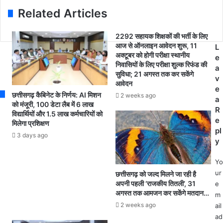
स
r
मं
Related Articles
खं
e
ड
डो
s
ल
के
2292 सहायक शिक्षकों की भर्ती के लिए
s
का
आज से ऑनलाइन आवेदन शुरू, 11
3
L
फै
अक्टूबर को होगी परीक्षा स्थानीय
5
e
स
निवासियों के लिए परीक्षा शुल्क रिफंड की
ग्रा
a
ला
सुविधा; 21 अगस्त तक कर सकेंगे
म
v
न
आवेदन
पं
e
हीं
छत्तीसगढ़ कैबिनेट के निर्णय: AI मिशन
2 weeks ago
चा
a
ब
को मंजूरी, 100 डेटा लैब में 6 लाख
य
R
ढ़ा
विद्यार्थियों और 1.5 लाख कर्मचारियों को
तो
e
मिलेगा प्रशिक्षण
या
में
pl
जा
3 days ago
1
y
ए
क
गा
रो
Yo
लॉ
ड़
ur
छत्तीसगढ़ को जल्द मिलने जा रही है
क
5
अपनी पहली ‘राजकीय तितली’, 31
e
डा
3
अगस्त तक आमजन कर सकेंगे मतदान…
m
उ
ला
2 weeks ago
ail
न
ख
ad
.