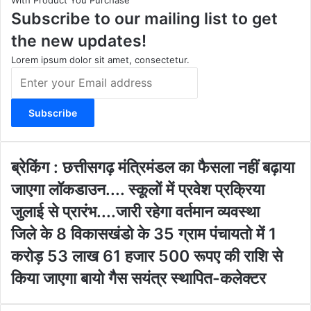
Subscribe to our mailing list to get
g
b
o
t
r
e
o
e
the new updates!
a
k
m
Lorem ipsum dolor sit amet, consectetur.
E
n
t
e
r
y
o
ब्रे
ब्रेकिंग : छत्तीसगढ़ मंत्रिमंडल का फैसला नहीं बढ़ाया
u
किं
जाएगा लॉकडाउन.... स्कूलों में प्रवेश प्रक्रिया
r
ग
E
:
जुलाई से प्रारंभ....जारी रहेगा वर्तमान व्यवस्था
m
छ
जि
जिले के 8 विकासखंडो के 35 ग्राम पंचायतो में 1
a
त्ती
ले
i
स
करोड़ 53 लाख 61 हजार 500 रूपए की राशि से
के
l
ग
8
किया जाएगा बायो गैस सयंत्र स्थापित-कलेक्टर
a
ढ़
वि
d
मं
का
d
त्रि