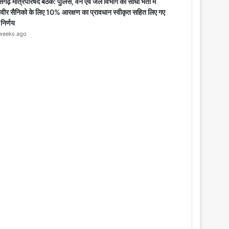
o
सगढ़ मंत्रिपरिषद बैठक: पुलिस, वन एवं जेल विभाग की सीधी भर्ती में
s
िवीर सैनिको के लिए 10% आरक्षण का प्रावधान स्वीकृत सहित लिए गए
e
 निर्णय
weeks ago