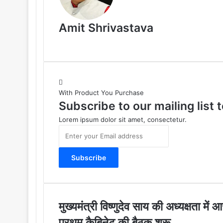
Amit Shrivastava
With Product You Purchase
Subscribe to our mailing list
Lorem ipsum dolor sit amet, consectetur.
E
n
t
e
r
y
o
u
मु
मुख्यमंत्री विष्णुदेव साय की अध्यक्षता म
r
ख्य
प्रथम कैबिनेट की बैठक शुरू