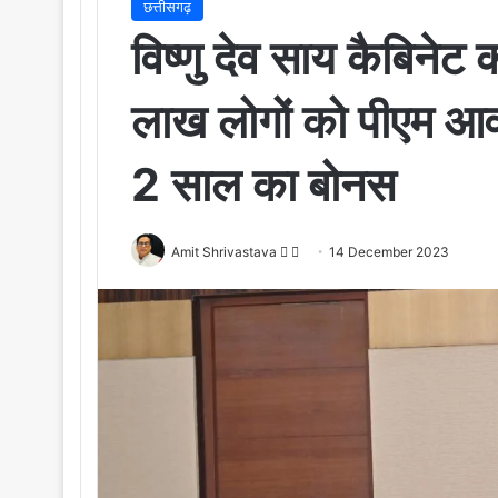
छत्तीसगढ़
विष्णु देव साय कैबिने
लाख लोगों को पीएम आवा
2 साल का बोनस
Amit Shrivastava
F
S
14 December 2023
o
e
l
n
l
d
o
a
w
n
o
e
n
m
X
a
i