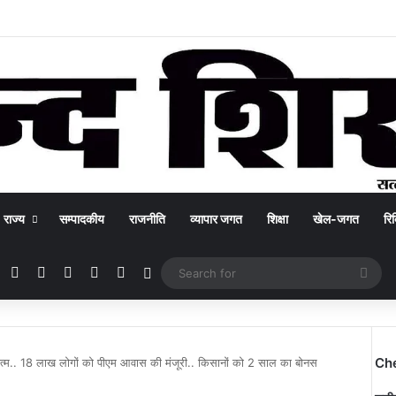
राज्य
सम्पादकीय
राजनीति
व्यापार जगत
शिक्षा
खेल-जगत
रिक
Facebook
X
YouTube
Instagram
WhatsApp
Switch skin
Sea
for
Ch
 खत्म.. 18 लाख लोगों को पीएम आवास की मंजूरी.. किसानों को 2 साल का बोनस