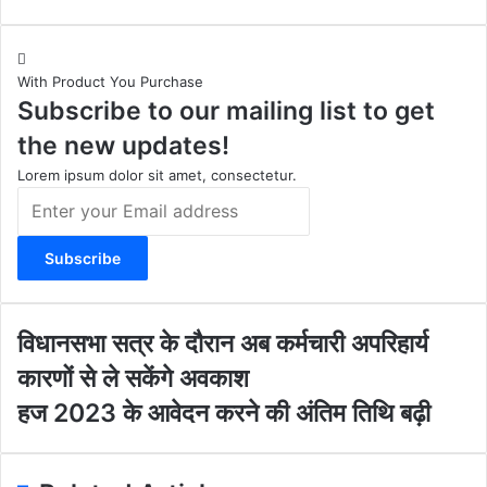
n
o
a
e
s
u
c
b
t
T
e
s
With Product You Purchase
a
u
b
i
Subscribe to our mailing list to get
g
b
o
t
r
e
o
e
the new updates!
a
k
m
Lorem ipsum dolor sit amet, consectetur.
E
n
t
e
r
y
o
वि
विधानसभा सत्र के दौरान अब कर्मचारी अपरिहार्य
u
धा
कारणों से ले सकेंगे अवकाश
r
न
E
स
ह
हज 2023 के आवेदन करने की अंतिम तिथि बढ़ी
m
भा
ज
a
स
2
i
त्र
0