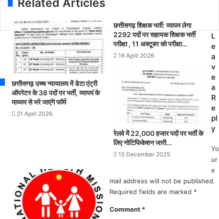
Related Articles
l
के
2
a
दौ
3
d
रा
छत्तीसगढ़ शिक्षक भर्ती: व्यापम लेगा
के
d
2292 पदों पर सहायक शिक्षक भर्ती
न
L
आ
परीक्षा , 11 अक्टूबर को परीक्षा…
r
अ
e
वे
e
ब
16 April 2026
a
द
s
क
v
न
s
र्म
e
क
छत्तीसगढ़ उच्च न्यायालय में डेटा एंट्री
चा
a
र
ऑपरेटर के 38 पदों पर भर्ती, व्यापमं के
री
R
ने
माध्यम से भरे जाएंगे फॉर्म
अ
e
की
21 April 2026
प
pl
अं
रि
y
ति
रेलवे में 22,000 हजार पदों पर भर्ती के
हा
म
लिए नोटिफिकेशन जारी…
र्य
ति
Yo
15 December 2025
का
थि
ur
र
ब
e
णों
ढ़ी
mail address will not be published.
से
Required fields are marked
*
ले
Comment
*
स