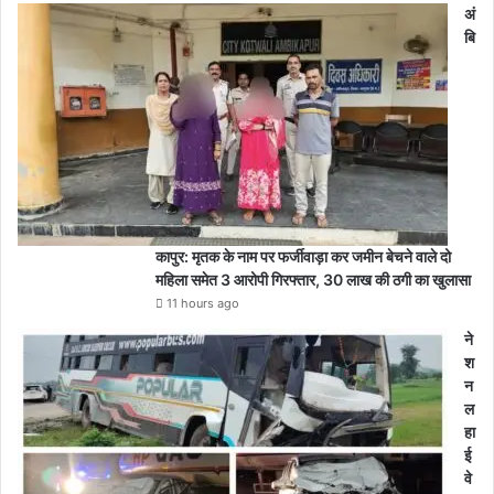
अं
बि
कापुर: मृतक के नाम पर फर्जीवाड़ा कर जमीन बेचने वाले दो
महिला समेत 3 आरोपी गिरफ्तार, 30 लाख की ठगी का खुलासा
11 hours ago
ने
श
न
ल
हा
ई
वे