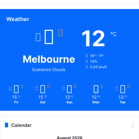
Weather
12
℃
Melbourne
15º - 11º
79%
0.45 km/h
Scattered Clouds
15
15
12
12
13
℃
℃
℃
℃
℃
Fri
Sat
Sun
Mon
Tue
Calendar
August 2026