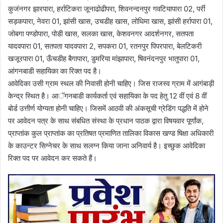
कुजंनगर झारपारा, हर्राटिकरा जूनाढोढीपरा, शिवनन्दनपुर गवटियापारा 02, पर्री
सड़कपारा, नेवरा 01, झांसी खास, उचडीह खास, लोधिमा खास, झांसी हर्रापारा 01,
जोबगा पण्डोपारा, पोडी खास, सलका खास, केशवनगर आदर्शनगर, सतपता
यादवपारा 01, सतपता यादवपारा 2, सपकरा 01, रतनपुर पिपरपारा, बेलटिकरी
खजूरपारा 01, ऊँचडीह बैगापारा, डुमरिया मांझापारा, षिवनंदनपुर भातुपारा 01,
आंगनबाडी सहायिका का रिक्त पद है।
आवेदिका उसी ग्राम स्थल की निवासी होनी चाहिए। जिस राजस्व ग्राम में आगंबाड़ी
केन्द्र स्थित है। आॅगनबाडी कार्यकर्ता एवं सहायिका के पद हेतु 12 वीं एवं 8 वीं
बोर्ड उत्तीर्ण योग्यता होनी चाहिए। जिसमें आठवी की अंकसूची ग्रेडिंग पद्धति में होने
पर आवेदन पत्र के साथ संबधित संस्था के प्रधान पाठक द्वारा विषयवार पूर्णांक,
प्राप्तांक कुल प्राप्तांक का प्रतिषत प्रमाणित तालिका विकास खण्ड षिक्षा अधिकारी
के काउन्टर सिग्नेचर के साथ सलग्न किया जाना अनिवार्य है। इच्छुक आवेदिका
रिक्त पद पर आवेदन कर सकते हैं।