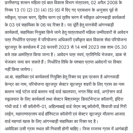
छत्तीसगढ़ शासन महिला एवं बाल विकास विभाग मंत्रालय, 02 अपैल 2008 के
l
n
नियम 13 (1) (2) (3) (4) (5) (6) में दिए गए प्रावधान के अनुसार पूर्व से
l
d
स्वीकृत, प्रथम चरण, द्वितीय चरण एवं तृतीय चरण में स्वीकृत आंगनबाड़ी कार्यकर्ता
o
a
के 03 एवं सहायिका के 06 पद रिक्त है। पद पूर्ति हेतु मानसेवी आंगनबाड़ी
w
n
कार्यकर्ता, सहायिका नियुक्त किये जाने हेतु पात्रताधारी महिला उम्मीदवारों से आवेदन
o
e
पत्र निर्धारित प्रपत्र में परियोजना अधिकारी एकीकृत बाल विकास सेवा परियोजना
n
m
X
a
सूरजपुर के कार्यालय में 28 फरवरी 2023 से 14 मार्च 2023 तक शाम 05.30
i
बजे तक आमंत्रित किया जाना है। आवेदन पत्र स्वयं, प्रतिनिधि भेजकर, डाक से
l
भेजकर जमा कर सकते हैं। निर्धारित तिथि के पश्चात प्राप्त आवेदनों पर विचार
नहीं किया जायेगा।
आ.बा. सहायिका एवं कार्यकार्ता नियुक्ति हेतु रिक्त पद इस प्रकार है आंगनवाडी
केन्द्र का नाम, परियोजना सूरजपुर सेक्टर सूरजपुर शहरी के लिए ग्राम का नाम
बल्लभ भाई पटेल वार्ड बल्लभ भाई वार्ड खालपारा, भगत सिंह वार्ड, अग्रेसन वार्ड
स्कूलपारा के लिए कार्यकर्ता तथा सेक्टर बिश्रामपुर डिपार्टमेन्टल कॉलानी, इंदिरा
गांधी वार्ड 1 सी कॉलोनी-01, अहिल्याबाई वार्ड जेएम क्यू कॉलोनी, शिवाजी वार्ड गिरी
लाईन, महाराणाप्रताप वार्ड हॉस्पिटल कॉलोनी एवं सेक्टर सूरजपुर मौलाना आजाद
वार्ड महगवां खास के लिए आंगनबाड़ी सहायिका का रिक्त पद है।
आवेदिका उसी ग्राम स्थल की निवासी होनी चाहिए। जिस राजस्व ग्राम में आगंबाड़ी