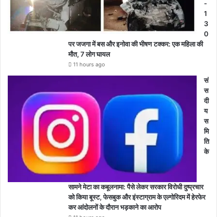
-
1
3
0
पर जजगा में बस और इनोवा की भीषण टक्कर: एक महिला की
मौत, 7 लोग घायल
11 hours ago
सं
स
दी
य
स
मि
ति
के
सामने मेटा का कबूलनामा: पैसे लेकर सरकार विरोधी दुष्प्रचार
को किया बूस्ट, फेसबुक और इंस्टाग्राम के एल्गोरिदम में हेरफेर
कर आंदोलनों के दौरान भड़काने का आरोप