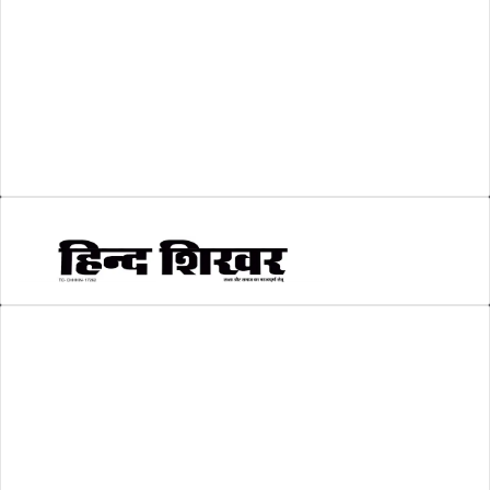
शिक्षा
(146)
श्री रामलला प्राण प्रतिष्ठा
(3)
सकारात्मक खबर
(2)
सम्पादकीय
(6)
स्वरोजगार
(6)
AMIT SHRIWASTAVA
(Editor)
Hind Shikhar
Add - Akashwani Chowk, Ambikapur, Distt- Surguja, C.G. Pin no.-
497001
Mo. No. - 9479235154
Email - hindshikhar@gmail.com