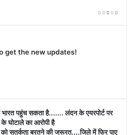
I
Y
X
F
W
n
o
a
e
s
u
c
b
t
T
e
s
a
u
b
i
g
b
o
t
 to get the new updates!
r
e
o
e
a
k
m
भारत पहुंच सकता है....... लंदन के एयरपोर्ट पर
के घोटाले का आरोपी है
ं को सतर्कता बरतने की जरूरत....जिले में फिर पाए