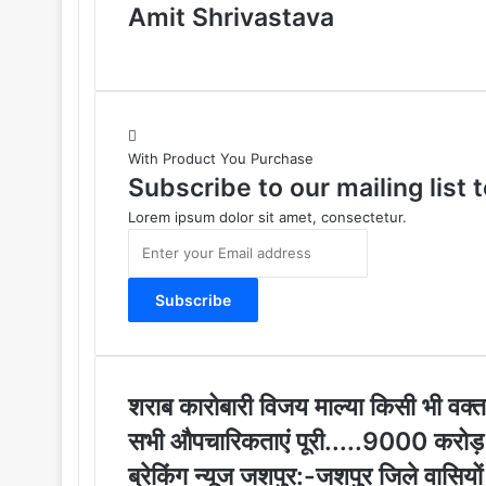
Amit Shrivastava
With Product You Purchase
Subscribe to our mailing list
Lorem ipsum dolor sit amet, consectetur.
E
n
t
e
r
y
o
u
श
शराब कारोबारी विजय माल्या किसी भी वक्त 
r
रा
सभी औपचारिकताएं पूरी.....9000 करोड़ 
E
ब
m
का
ब्रे
ब्रेकिंग न्यूज जशपुर:-जशपुर जिले वासियो