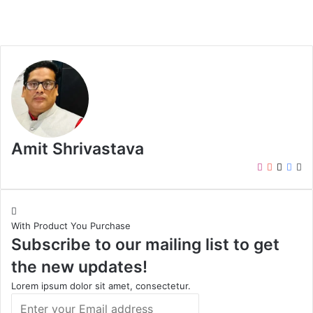
Amit Shrivastava
I
Y
X
F
W
n
o
a
e
s
u
c
b
t
T
e
s
With Product You Purchase
a
u
b
i
Subscribe to our mailing list to get
g
b
o
t
r
e
o
e
the new updates!
a
k
m
Lorem ipsum dolor sit amet, consectetur.
E