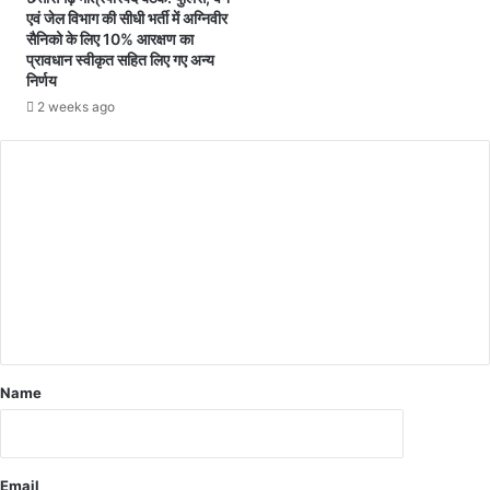
थ
से
एवं जेल विभाग की सीधी भर्ती में अग्निवीर
हो
ल
सैनिको के लिए 10% आरक्षण का
गा
प्रावधान स्वीकृत सहित लिए गए अन्य
ड़
अ
निर्णय
र
जी
हे
2 weeks ago
त
थे
जो
गं
गी
भी
का
र
अं
बी
ति
मा
म
री
सं
से
स्का
जं
र
ग
…
,
सी
प्र
Name
ए
दे
म
श
भू
में
पे
शो
Email
श