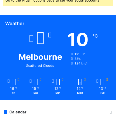
Go to the Arqam options page to set your social accounts.
Weather
10
℃
Melbourne
16º - 9º
88%
1.94 km/h
Scattered Clouds
16
15
12
12
13
℃
℃
℃
℃
℃
Fri
Sat
Sun
Mon
Tue
Calendar