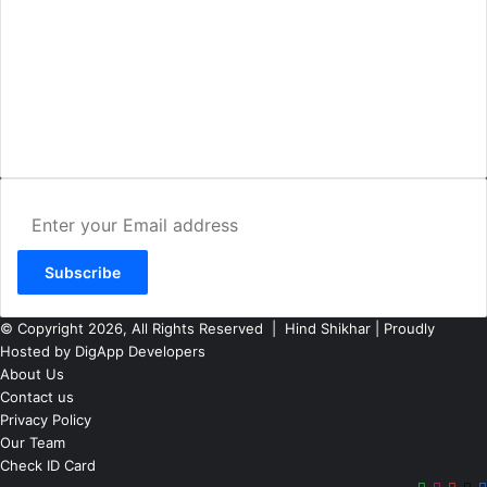
AMIT SHRIWASTAVA
(Editor)
Hind Shikhar
Add - Akashwani Chowk, Ambikapur, Distt- Surguja, C.G. Pin no.-
497001
Mo. No. - 9479235154
Email - hindshikhar@gmail.com
Enter
your
Email
address
© Copyright 2026, All Rights Reserved |
Hind Shikhar
| Proudly
Hosted by
DigApp Developers
About Us
Contact us
Privacy Policy
Our Team
Check ID Card