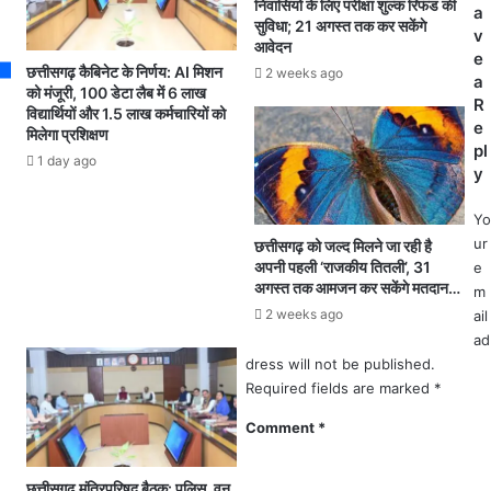
निवासियों के लिए परीक्षा शुल्क रिफंड की
ज
a
वा
सुविधा; 21 अगस्त तक कर सकेंगे
की
v
ही
आवेदन
य
e
वि
छत्तीसगढ़ कैबिनेट के निर्णय: AI मिशन
2 weeks ago
शो
a
धा
को मंजूरी, 100 डेटा लैब में 6 लाख
क
R
य
विद्यार्थियों और 1.5 लाख कर्मचारियों को
का
e
मिलेगा प्रशिक्षण
क
ऐ
pl
अ
1 day ago
ला
y
जी
न
त
…
Yo
जो
पू
ur
छत्तीसगढ़ को जल्द मिलने जा रही है
गी
रे
अपनी पहली ‘राजकीय तितली’, 31
e
का
रा
अगस्त तक आमजन कर सकेंगे मतदान…
m
नि
ज
2 weeks ago
ail
ध
की
ad
न
य
dress will not be published.
,
स
Required fields are marked
*
ल
म्मा
म्बे
न
Comment
*
स
के
म
सा
य
छत्तीसगढ़ मंत्रिपरिषद बैठक: पुलिस, वन