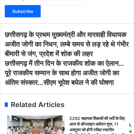
n
t
e
r
y
o
छ
छत्तीसगढ़ के प्रथम मुख्यमंत्री और मारवाही विधायक
u
त्ती
अजीत जोगी का निधन, लम्बे समय से लड़ रहे थे गंभीर
r
स
E
ग
बीमारी से जंग, प्रदेश में शोक की लहर
m
ढ़
छ
छत्तीसगढ़ में तीन दिन के राजकीय शोक का ऐलान…
a
के
त्ती
i
प्र
पूरे राजकीय सम्मान के साथ होगा अजीत जोगी का
स
l
थ
ग
अंतिम संस्कार…सीएम भूपेश बघेल ने की घोषणा
a
म
ढ़
d
मु
में
d
ख्य
ती
r
मं
Related Articles
न
e
त्री
दि
s
औ
न
2292 सहायक शिक्षकों की भर्ती के लिए
s
र
आज से ऑनलाइन आवेदन शुरू, 11
के
L
मा
अक्टूबर को होगी परीक्षा स्थानीय
रा
e
र