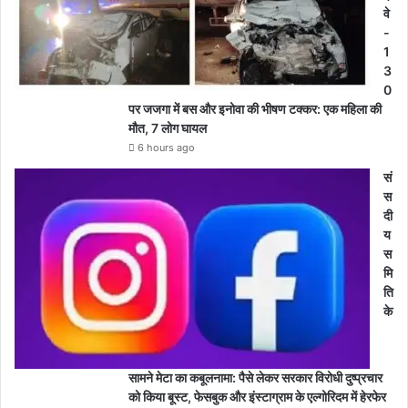
वे
-
1
3
0
पर जजगा में बस और इनोवा की भीषण टक्कर: एक महिला की
मौत, 7 लोग घायल
6 hours ago
सं
स
दी
य
स
मि
ति
के
सामने मेटा का कबूलनामा: पैसे लेकर सरकार विरोधी दुष्प्रचार
को किया बूस्ट, फेसबुक और इंस्टाग्राम के एल्गोरिदम में हेरफेर