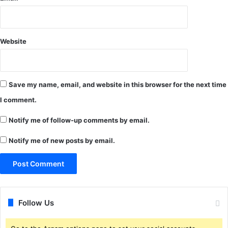
क
ब
की
घे
ल
ल
ह
ने
Website
र
की
घो
ष
णा
Save my name, email, and website in this browser for the next time
I comment.
Notify me of follow-up comments by email.
Notify me of new posts by email.
Follow Us