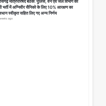
o
तीसगढ़ मंत्रिपरिषद बैठक: पुलिस, वन एवं जेल विभाग की
s
ी भर्ती में अग्निवीर सैनिको के लिए 10% आरक्षण का
e
ावधान स्वीकृत सहित लिए गए अन्य निर्णय
weeks ago