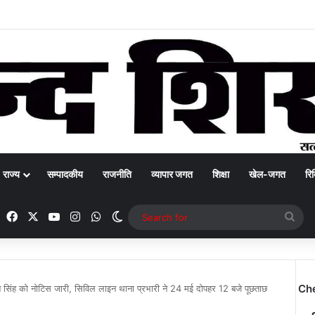
राज्य
सम्पादकीय
राजनीति
व्यापार जगत
शिक्षा
खेल-जगत
रिक
Facebook
X
YouTube
Instagram
WhatsApp
Switch skin
Sea
for
Ch
ॉ रमन सिंह को नोटिस जारी, सिविल लाइन थाना प्रभारी ने 24 मई दोपहर 12 बजे पूछताछ