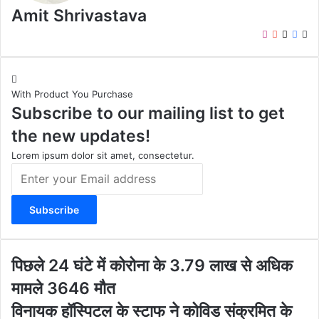
Amit Shrivastava
I
Y
X
F
W
n
o
a
e
s
u
c
b
t
T
e
s
With Product You Purchase
a
u
b
i
Subscribe to our mailing list to get
g
b
o
t
r
e
o
e
the new updates!
a
k
m
Lorem ipsum dolor sit amet, consectetur.
E
n
t
e
r
y
o
पि
पिछले 24 घंटे में कोरोना के 3.79 लाख से अधिक
u
छ
मामले 3646 मौत
r
ले
E
2
वि
विनायक हॉस्पिटल के स्टाफ ने कोविड संक्रमित के