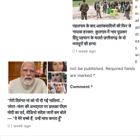
6
नों
e
4
से
m
6
की
ail
मौ
मा
पहलगाम के बाद आतंकवादियों की फिर से
ad
नापाक हरकत: कुलगाम में नाम पूछकर
त
र
dr
हिंदू पहचान के चलते छत्तीसगढ़ के दो
पी
es
मजदूरों की हत्या
ट
s
1 week ago
.
wi
.
ll
क
not be published.
Required fields
हा
are marked
*
हॉ
स्पि
Comment
*
ट
ल
“मेरी दिवंगत मां को भी दी गईं गालियां…”
का
जंतर-मंतर की अभद्रता पर छलका पीएम
बॉ
मोदी का दर्द, वीडियो संदेश जारी कर बोले
स
— “वे मेरे बच्चे हैं, उन्हें माफ करता हूँ”
मैं
1 week ago
.
.