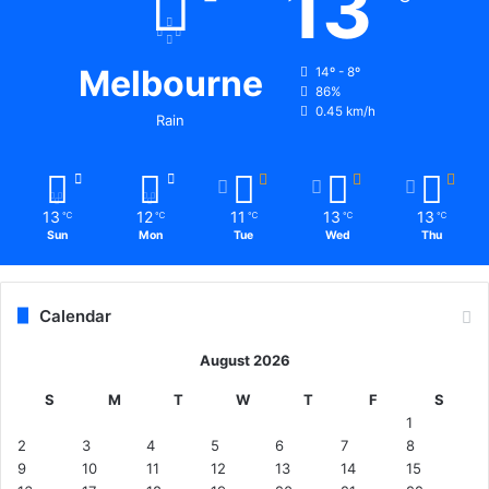
13
Melbourne
14º - 8º
86%
0.45 km/h
Rain
13
12
11
13
13
℃
℃
℃
℃
℃
Sun
Mon
Tue
Wed
Thu
Calendar
August 2026
S
M
T
W
T
F
S
1
2
3
4
5
6
7
8
9
10
11
12
13
14
15