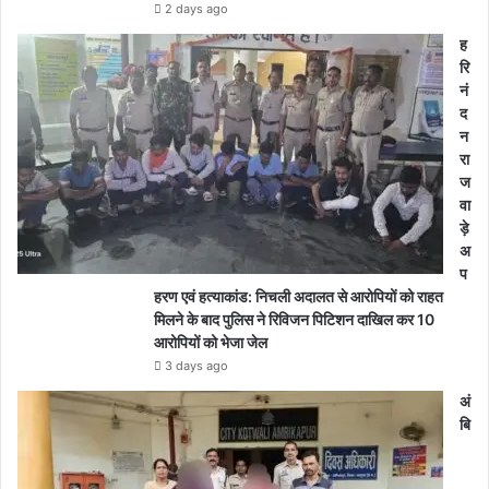
2 days ago
ह
रि
नं
द
न
रा
ज
वा
ड़े
अ
प
हरण एवं हत्याकांड: निचली अदालत से आरोपियों को राहत
मिलने के बाद पुलिस ने रिविजन पिटिशन दाखिल कर 10
आरोपियों को भेजा जेल
3 days ago
अं
बि