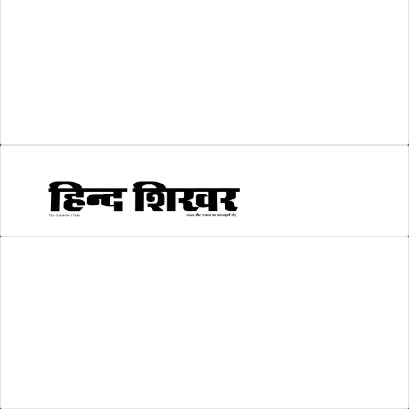
श्री रामलला प्राण प्रतिष्ठा
(3)
सकारात्मक खबर
(2)
सम्पादकीय
(6)
स्वरोजगार
(6)
AMIT SHRIWASTAVA
(Editor)
Hind Shikhar
Add - Akashwani Chowk, Ambikapur, Distt- Surguja, C.G. Pin no.-
497001
Mo. No. - 9479235154
Email - hindshikhar@gmail.com