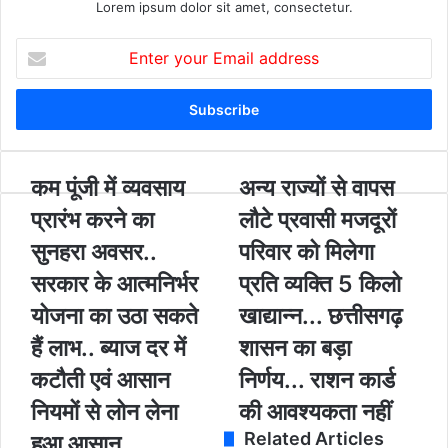
Lorem ipsum dolor sit amet, consectetur.
E
n
t
e
r
y
o
क
कम पूंजी में व्यवसाय
अ
अन्य राज्यों से वापस
u
म
न्य
प्रारंभ करने का
लौटे प्रवासी मजदूरों
r
पूं
रा
E
जी
ज्यों
सुनहरा अवसर..
परिवार को मिलेगा
m
में
से
सरकार के आत्मनिर्भर
प्रति व्यक्ति 5 किलो
a
व्य
वा
i
व
प
योजना का उठा सकते
खाद्यान्न... छत्तीसगढ़
l
सा
स
a
हैं लाभ.. ब्याज दर में
शासन का बड़ा
य
लौ
d
प्रा
टे
कटौती एवं आसान
निर्णय... राशन कार्ड
d
रं
प्र
r
नियमों से लोन लेना
की आवश्यकता नहीं
भ
वा
e
क
सी
Related Articles
हुआ आसान..
s