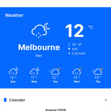
.
Weather
12
℃
Melbourne
13º - 8º
93%
5.35 km/h
Rain
12
11
12
12
13
℃
℃
℃
℃
℃
Sun
Mon
Tue
Wed
Thu
Calendar
August 2026