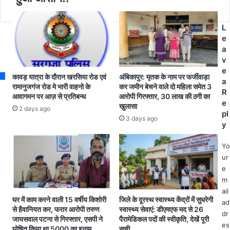
र
म
s
ने
ज
का
दू
L
सु
रों
e
न
प
a
ह
रि
v
रा
वा
e
कावड़ यात्रा के दौरान खरसिया रोड एवं
अंबिकापुर: मृतक के नाम पर फर्जीवाड़ा
अ
र
a
रामानुजगंज रोड मे भारी वाहनो के
कर जमीन बेचने वाले दो महिला समेत 3
व
को
R
आवागमन पर आज़ से प्रतिबन्ध
आरोपी गिरफ्तार, 30 लाख की ठगी का
स
मि
e
खुलासा
2 days ago
र
ले
pl
3 days ago
.
गा
y
.
प्र
स
ति
Yo
र
व्य
ur
का
क्ति
e
र
5
m
के
कि
ail
आ
लो
घर में काम करने वाली 15 वर्षीय किशोरी
जिले के दूरस्थ स्वास्थ्य केंद्रों में सुधरेगी
ad
त्म
खा
से हैवानियत कर, फरार आरोपी तरुण
स्वास्थ्य सेवाएं: डीएमएफ मद से 26
dr
जायसवाल पटना से गिरफ्तार, एसपी ने
पैरामेडिकल पदों की स्वीकृति, देखें पूरी
नि
द्या
es
घोषित किया था 5000 का इनाम
सूची..
र्भ
न्न