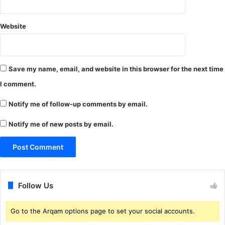
टौ
श
ती
न
Website
ए
का
वं
र्ड
आ
की
सा
आ
Save my name, email, and website in this browser for the next time
न
व
नि
श्य
I comment.
य
क
मों
ता
Notify me of follow-up comments by email.
से
न
लो
हीं
Notify me of new posts by email.
न
ले
ना
हु
आ
Follow Us
आ
सा
न
Go to the Arqam options page to set your social accounts.
.