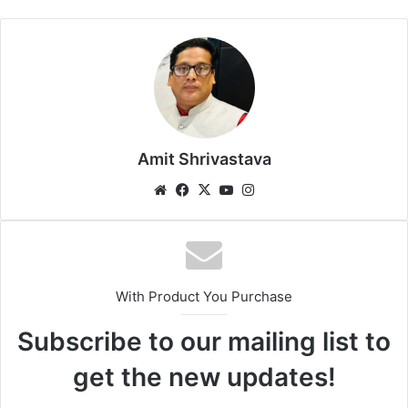
Amit Shrivastava
We
Fa
X
Yo
Ins
bsi
ce
uT
tag
te
bo
ub
ra
ok
e
m
With Product You Purchase
Subscribe to our mailing list to
get the new updates!