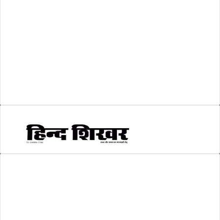
व्यापार जगत
(5)
शिक्षा
(146)
श्री रामलला प्राण प्रतिष्ठा
(3)
सकारात्मक खबर
(2)
सम्पादकीय
(6)
स्वरोजगार
(6)
AMIT SHRIWASTAVA
(Editor)
Hind Shikhar
Add - Akashwani Chowk, Ambikapur, Distt- Surguja, C.G. Pin no.-
497001