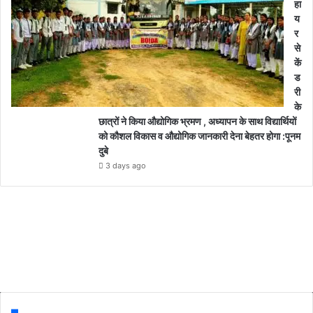
हा
य
र
से
कें
ड
री
के
छात्रों ने किया औद्योगिक भ्रमण , अध्यापन के साथ विद्यार्थियों
को कौशल विकास व औद्योगिक जानकारी देना बेहतर होगा :पूनम
दुबे
3 days ago