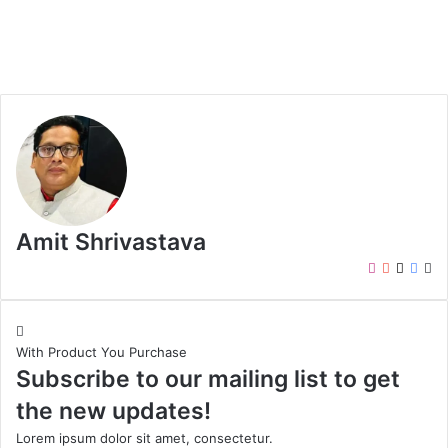
Amit Shrivastava
I
Y
X
F
W
n
o
a
e
s
u
c
b
t
T
e
s
With Product You Purchase
a
u
b
i
Subscribe to our mailing list to get
g
b
o
t
r
e
o
e
the new updates!
a
k
m
Lorem ipsum dolor sit amet, consectetur.