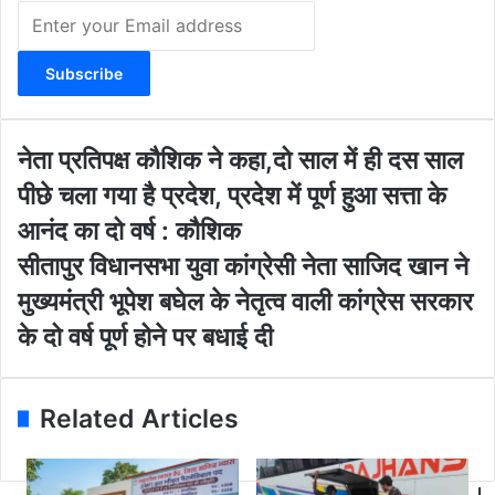
E
n
t
e
r
y
o
ने
नेता प्रतिपक्ष कौशिक ने कहा,दो साल में ही दस साल
u
ता
पीछे चला गया है प्रदेश, प्रदेश में पूर्ण हुआ सत्ता के
r
प्र
E
ति
आनंद का दो वर्ष : कौशिक
m
प
सी
सीतापुर विधानसभा युवा कांग्रेसी नेता साजिद खान ने
a
क्ष
ता
i
कौ
मुख्यमंत्री भूपेश बघेल के नेतृत्व वाली कांग्रेस सरकार
पु
l
शि
र
के दो वर्ष पूर्ण होने पर बधाई दी
a
क
वि
d
ने
धा
d
क
न
r
हा
Related Articles
स
e
,
भा
s
दो
यु
s
सा
वा
L