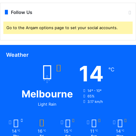
Follow Us
Go to the Arqam options page to set your social accounts.
Weather
14
℃
Melbourne
14º - 10º
65%
3.17 km/h
Light Rain
14
16
15
11
14
℃
℃
℃
℃
℃