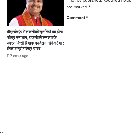
ll not be published.
Required fields
के
पू
are marked
*
ने
र्ण
तृ
Comment
*
हु
त्व
आ
वा
स
वीएसके ऐप में तकनीकी त्रुटियों का होगा
ली
शीघ्र समाधान, तकनीकी समस्या के
त्ता
कां
कारण किसी शिक्षक का वेतन नहीं कटेगा :
के
ग्रे
शिक्षा मंत्री गजेंद्र यादव
आ
स
7 days ago
नं
स
द
र
का
का
दो
र
व
के
र्ष
दो
:
व
कौ
र्ष
शि
पू
क
र्ण
हो
ने