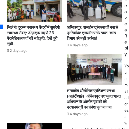
ल
कां
e
में
ग्रे
a
ही
सी
v
द
ने
e
स
जिले के दूरस्थ स्वास्थ्य केंद्रों में सुधरेगी
अम्बिकापुर: राजहंस ट्रेवल्स की बस से
ता
a
सा
स्वास्थ्य सेवाएं: डीएमएफ मद से 26
प्रतिबंधित एनालॉग पनीर जब्त, खाद्य
सा
R
ल
पैरामेडिकल पदों की स्वीकृति, देखें पूरी
विभाग की बड़ी कार्रवाई
जि
e
सूची..
पी
4 days ago
द
pl
छे
2 days ago
खा
y
च
न
ला
ने
Yo
ग
मु
ur
या
ख्य
e
है
मं
m
प्र
त्री
शासकीय औद्योगिक प्रशिक्षण संस्था
ail
दे
भू
(आईटीआई), अंबिकापुर नशामुक्त भारत
ad
श
अभियान के अंतर्गत युवाओं को
पे
dr
,
प्रधानमंत्री का संदेश सुनाया गया
श
es
प्र
ब
4 days ago
दे
s
घे
श
wi
ल
में