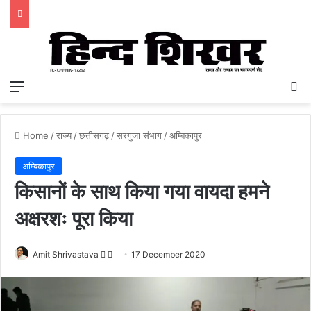
Menu
S
Home
/
राज्य
/
छत्तीसगढ़
/
सरगुजा संभाग
/
अम्बिकापुर
अम्बिकापुर
किसानों के साथ किया गया वायदा हमने
अक्षरशः पूरा किया
Amit Shrivastava
F
S
17 December 2020
o
e
l
n
l
d