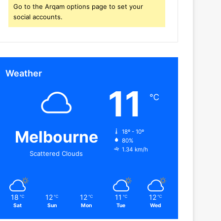
Go to the Arqam options page to set your
social accounts.
Weather
11
℃
Melbourne
18º - 10º
80%
1.34 km/h
Scattered Clouds
18
12
12
11
12
℃
℃
℃
℃
℃
Sat
Sun
Mon
Tue
Wed