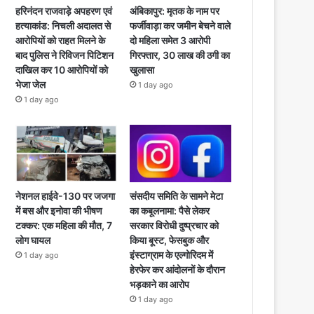
हरिनंदन राजवाड़े अपहरण एवं
अंबिकापुर: मृतक के नाम पर
हत्याकांड: निचली अदालत से
फर्जीवाड़ा कर जमीन बेचने वाले
आरोपियों को राहत मिलने के
दो महिला समेत 3 आरोपी
बाद पुलिस ने रिविजन पिटिशन
गिरफ्तार, 30 लाख की ठगी का
दाखिल कर 10 आरोपियों को
खुलासा
भेजा जेल
1 day ago
1 day ago
नेशनल हाईवे-130 पर जजगा
संसदीय समिति के सामने मेटा
में बस और इनोवा की भीषण
का कबूलनामा: पैसे लेकर
टक्कर: एक महिला की मौत, 7
सरकार विरोधी दुष्प्रचार को
लोग घायल
किया बूस्ट, फेसबुक और
इंस्टाग्राम के एल्गोरिदम में
1 day ago
हेरफेर कर आंदोलनों के दौरान
भड़काने का आरोप
1 day ago