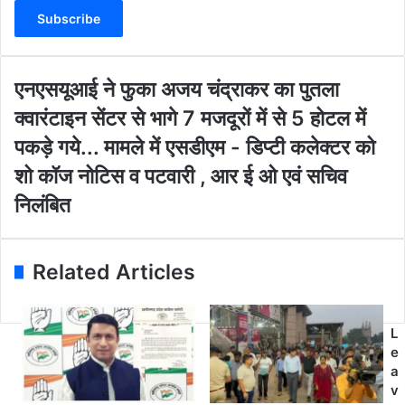
t
e
r
y
o
ए
एनएसयूआई ने फुका अजय चंद्राकर का पुतला
u
न
क्वा
क्वारंटाइन सेंटर से भागे 7 मजदूरों में से 5 होटल में
r
ए
रं
E
स
पकड़े गये... मामले में एसडीएम - डिप्टी कलेक्टर को
टा
m
यू
इ
शो कॉज नोटिस व पटवारी , आर ई ओ एवं सचिव
a
आ
न
i
ई
निलंबित
सें
l
ने
ट
a
फु
र
d
का
से
Related Articles
d
अ
भा
r
ज
गे
e
य
7
s
चं
L
म
s
द्रा
e
ज
क
a
दू
र
v
रों