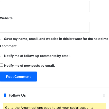
,
आ
र
Website
ई
ओ
ए
वं
Save my name, email, and website in this browser for the next time
स
चि
I comment.
व
Notify me of follow-up comments by email.
नि
लं
Notify me of new posts by email.
बि
त
Follow Us
Go to the Arqam options page to set your social accounts.