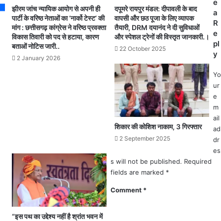
का
e
में
झीरम जांच न्यायिक आयोग से अपनी ही
दपूमरे रायपुर मंडल: दीपावली के बाद
पु
a
से
पार्टी के वरिष्ठ नेताओं का ‘नार्को टेस्ट’ की
वापसी और छठ पूजा के लिए व्यापक
त
R
मांग : छत्तीसगढ़ कांग्रेस ने वरिष्ठ प्रवक्ता
तैयारी, DRM दयानंद ने दी सुविधाओं
5
ला
e
विकास तिवारी को पद से हटाया, कारण
और स्पेशल ट्रेनों की विस्तृत जानकारी.।
हो
pl
बताओं नोटिस जारी..
ट
22 October 2025
y
2 January 2026
ल
में
Yo
प
ur
क
e
ड़े
m
ग
ail
ये
शिकार की कोशिश नाकाम, 3 गिरफ्तार
ad
.
2 September 2025
dr
.
es
.
s will not be published.
Required
मा
म
fields are marked
*
ले
Comment
*
में
ए
स
“इस पथ का उद्देश्य नहीं है श्रांत भवन में