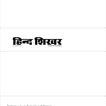
सकारात्मक खबर
(2)
सम्पादकीय
(6)
स्वरोजगार
(6)
AMIT SHRIWASTAVA
(Editor)
Hind Shikhar
Add - Akashwani Chowk, Ambikapur, Distt- Surguja, C.G. Pin no.-
497001
Mo. No. - 9479235154
Email - hindshikhar@gmail.com
Enter