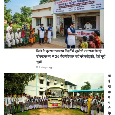
जिले के दूरस्थ स्वास्थ्य केंद्रों में सुधरेगी स्वास्थ्य सेवाएं:
डीएमएफ मद से 26 पैरामेडिकल पदों की स्वीकृति, देखें पूरी
सूची..
2 days ago
बो
ई
दा
हा
य
र
से
कें