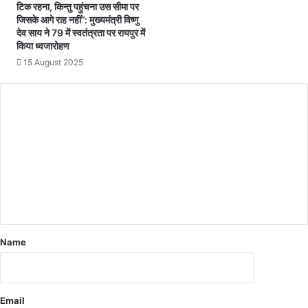
डी
टिक रहना, किन्तु पहुंचना उस सीमा पर
ए
जिसके आगे राह नहीं”: मुख्यमंत्री विष्णु
देव साय ने 79 में स्वतंत्रता पर रायपुर में
म
किया ध्वजारोहण
-
डि
15 August 2025
प्टी
क
ले
क्ट
र
को
शो
कॉ
ज
नो
टि
स
Name
व
प
ट
वा
Email
री