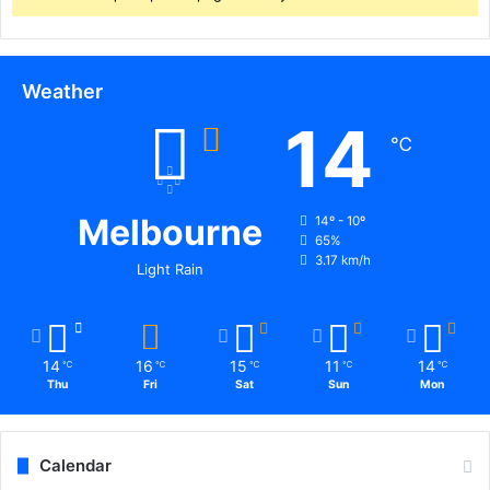
Weather
14
℃
Melbourne
14º - 10º
65%
3.17 km/h
Light Rain
14
16
15
11
14
℃
℃
℃
℃
℃
Thu
Fri
Sat
Sun
Mon
Calendar