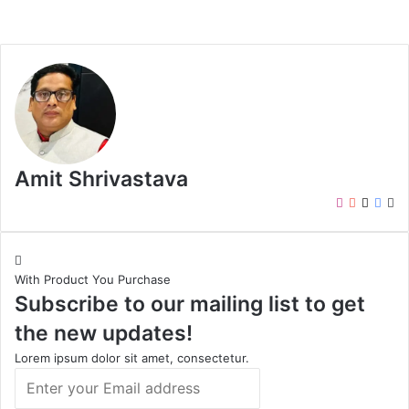
Amit Shrivastava
I
Y
X
F
W
n
o
a
e
s
u
c
b
t
T
e
s
With Product You Purchase
a
u
b
i
Subscribe to our mailing list to get
g
b
o
t
r
e
o
e
the new updates!
a
k
m
Lorem ipsum dolor sit amet, consectetur.
E
n