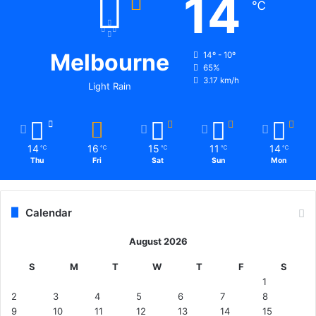
14
℃
Melbourne
14º - 10º
65%
3.17 km/h
Light Rain
14
16
15
11
14
℃
℃
℃
℃
℃
Thu
Fri
Sat
Sun
Mon
Calendar
August 2026
S
M
T
W
T
F
S
1
2
3
4
5
6
7
8
9
10
11
12
13
14
15