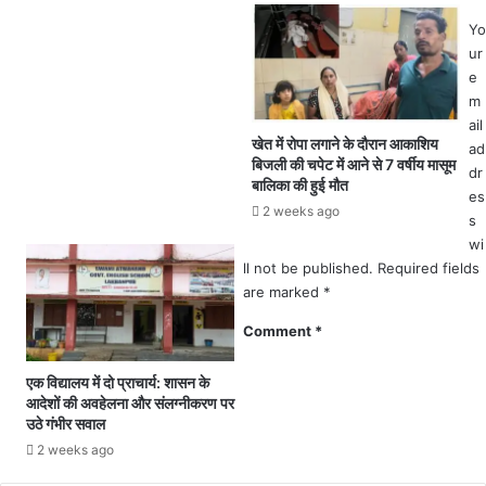
हा
अं
द
Yo
ति
से
ur
म
में
e
सां
बा
m
स
इ
ail
,
क
खेत में रोपा लगाने के दौरान आकाशिय
ad
ब
बिजली की चपेट में आने से 7 वर्षीय मासूम
स
dr
ड़े
बालिका की हुई मौत
वा
es
बे
र
2 weeks ago
s
टे
यु
wi
स
व
नी
ll not be published.
Required fields
क
दे
are marked
*
की
ओ
हु
Comment
*
ल
ई
ने
मौ
एक विद्यालय में दो प्राचार्य: शासन के
दी
त
आदेशों की अवहेलना और संलग्नीकरण पर
मु
जां
उठे गंभीर सवाल
खा
च
2 weeks ago
ग्नि
में
जु