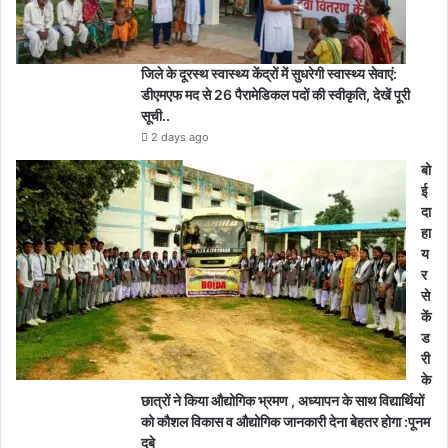
जिले के दूरस्थ स्वास्थ्य केंद्रों में सुधरेगी स्वास्थ्य सेवाएं:
डीएमएफ मद से 26 पैरामेडिकल पदों की स्वीकृति, देखें पूरी
सूची..
2 days ago
बो
ई
दा
हा
य
र
से
कें
ड
री
के
छात्रों ने किया औद्योगिक भ्रमण , अध्यापन के साथ विद्यार्थियों
को कौशल विकास व औद्योगिक जानकारी देना बेहतर होगा :पूनम
दुबे