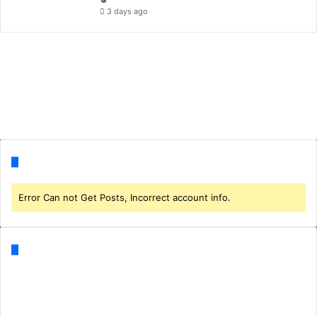
3 days ago
Follow us
Error Can not Get Posts, Incorrect account info.
Categories
Business
(1)
CORONA
(3)