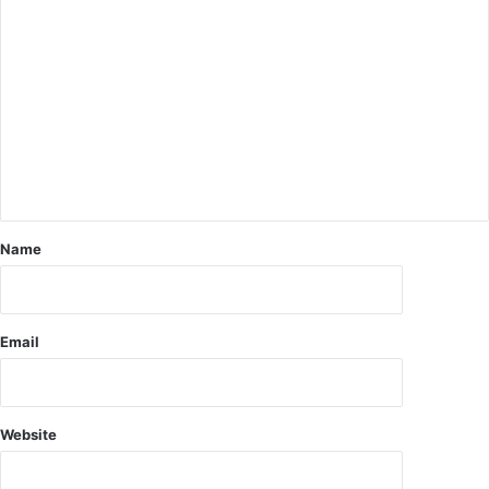
टी
ल
ख
न
पु
र
पु
लि
स
Name
Email
Website