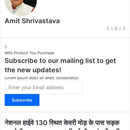
Amit Shrivastava
I
Y
X
F
W
n
o
a
e
s
u
c
b
t
T
e
s
With Product You Purchase
a
u
b
i
Subscribe to our mailing list to get
g
b
o
t
r
e
o
e
the new updates!
a
k
m
Lorem ipsum dolor sit amet, consectetur.
E
n
t
e
r
y
o
ने
नेशनल हाईवे 130 स्थित केवरी मोड़ के पास सड़क
u
श