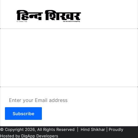
AMIT SHRIWASTAVA
(Editor)
Hind Shikhar
Add - Akashwani Chowk, Ambikapur, Distt- Surguja, C.G. Pin no.-
497001
Mo. No. - 9479235154
Email - hindshikhar@gmail.com
Enter
your
Email
address
© Copyright 2026, All Rights Reserved |
Hind Shikhar
| Proudly
Hosted by
DigApp Developers