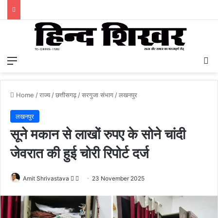
Menu
S
Home
/
राज्य
/
छत्तीसगढ़
/
सरगुजा संभाग
/
लखनपुर
लखनपुर
सूने मकान से लाखों रुपए के सोने चांदी
जेवरात की हुई चोरी रिपोर्ट दर्ज
Amit Shrivastava
F
S
23 November 2025
o
e
l
n
l
d