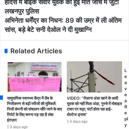
हादसे में बाइक सवार युवक की हुई मौत जांच में जुटी
r
न
E
ल
लखनपुर पुलिस
m
हा
अ
अभिनेता धर्मेंद्र का निधन: 89 की उम्र में ली अंतिम
a
ई
भि
i
वे
सांस, बड़े बेटे सनी देओल ने दी मुखाग्नि
ने
l
1
ता
a
3
ध
d
0
र्में
Related Articles
d
स्थि
द्र
r
त
का
e
के
नि
s
व
L
ध
s
री
e
न
मो
a
:
ड़
v
8
के
e
9
सामुदायिक स्वास्थ्य केंद्र में लैब के
VIDEO: “रोज़ाना अंडा खाने के आदी
पा
a
की
निजीकरण से बढ़ी मरीजों की मुश्किलें:
युवक को नहीं मिला अंडा, गुस्से में मोबाइल
स
R
निजी कंपनी को संचालन सौंपे जाने के बाद
टावर पर चढ़ा; घंटों होता रहा हाई-
उ
स
e
रिपोर्ट के लिए करना पड़ रहा है लंबा
वोल्टेज ड्रामा”
म्र
ड़
pl
इंतज़ार
में
4 days ago
क
y
3 days ago
ली