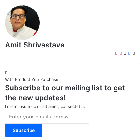
Amit Shrivastava
I
Y
X
F
W
n
o
a
e
s
u
c
b
t
T
e
s
With Product You Purchase
a
u
b
i
Subscribe to our mailing list to get
g
b
o
t
r
e
o
e
the new updates!
a
k
m
Lorem ipsum dolor sit amet, consectetur.
E
n
t
e
r