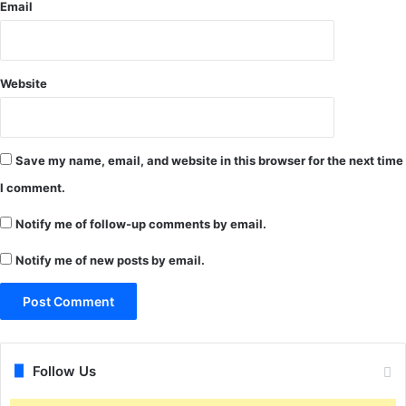
Email
ला
ओ
की
ग
Website
ति
वि
धि
यों
Save my name, email, and website in this browser for the next time
का
I comment.
कि
या
Notify me of follow-up comments by email.
नि
री
Notify me of new posts by email.
क्ष
ण
Follow Us