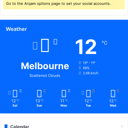
Go to the Arqam options page to set your social accounts.
Weather
12
℃
Melbourne
13º - 11º
69%
2.68 km/h
Scattered Clouds
12
13
11
12
12
℃
℃
℃
℃
℃
Sat
Sun
Mon
Tue
Wed
Calendar