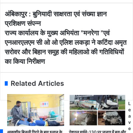
y
o
अं
अंबिकापुर : बुनियादी साक्षरता एवं संख्या ज्ञान
u
बि
प्रशिक्षण संपन्न
r
का
E
पु
रा
राज्य कार्यालय के मुख्य अभियंता "मनरेगा "एवं
m
र
ज्य
एनआरएलएम सी ओ ओ एलिश लकड़ा ने कटिंदा अमृत
a
:
का
i
बु
र्या
सरोवर और बिहान समुह की महिलाओ की गतिविधियों
l
नि
ल
का किया निरीक्षण
a
या
य
d
दी
के
d
सा
मु
r
क्ष
ख्य
Related Articles
e
र
अ
s
ता
भि
s
ए
यं
L
वं
ता
e
सं
"
a
ख्या
म
v
ज्ञा
न
e
न
रे
आकाशीय बिजली गिरने के बाद इलाज के
नेशनल हाईवे-130 पर जजगा में बस और