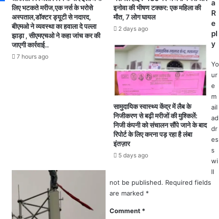
a
प्र
गा
लिए भटकते मरीज,एक नर्स के भरोसे
इनोवा की भीषण टक्कर: एक महिला की
R
शि
अस्पताल,डॉक्टर ड्यूटी से नदारद,
मौत, 7 लोग घायल
"
e
बीएमओ ने व्यवस्था का हवाला दे पल्ला
क्ष
ए
2 days ago
pl
झाड़ा , सीएमएचओ ने कहा जांच कर की
ण
वं
y
जाएगी कार्रवाई..
सं
ए
7 hours ago
प
न
Yo
न्न
आ
ur
र
e
ए
m
ल
सामुदायिक स्वास्थ्य केंद्र में लैब के
ail
ए
निजीकरण से बढ़ी मरीजों की मुश्किलें:
ad
म
निजी कंपनी को संचालन सौंपे जाने के बाद
dr
सी
रिपोर्ट के लिए करना पड़ रहा है लंबा
es
ओ
इंतज़ार
s
ओ
5 days ago
ए
wi
लि
ll
श
not be published.
Required fields
ल
are marked
*
क
Comment
*
ड़ा