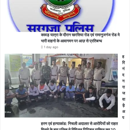
कावड़ यात्रा के दौरान खरसिया रोड एवं रामानुजगंज रोड मे
भारी वाहनो के आवागमन पर आज़ से प्रतिबन्ध
1 day ago
ह
रि
नं
द
न
रा
ज
वा
ड़े
अ
प
हरण एवं हत्याकांड: निचली अदालत से आरोपियों को राहत
मिलने के बाद पुलिस ने रिविजन पिटिशन दाखिल कर 10