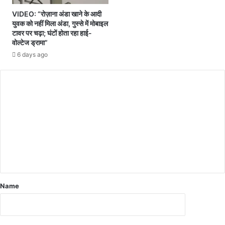
ने
VIDEO: “रोज़ाना अंडा खाने के आदी
क
युवक को नहीं मिला अंडा, गुस्से में मोबाइल
टिं
टावर पर चढ़ा; घंटों होता रहा हाई-
दा
वोल्टेज ड्रामा”
अ
6 days ago
मृ
त
स
रो
व
र
औ
र
बि
हा
न
स
मु
Name
ह
की
म
हि