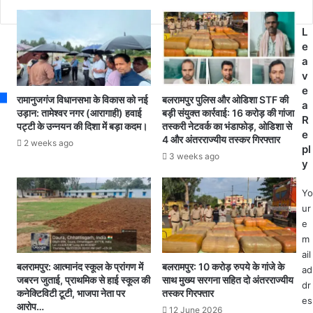
R
भा
R
ग
L
R
रा
e
फि
ष्ट्री
a
ल्म
य
v
के
स्त
e
गा
र
रामानुजगंज विधानसभा के विकास को नई
बलरामपुर पुलिस और ओडिशा STF की
a
ने
प
उड़ान: तामेश्वर नगर (आरागाही) हवाई
बड़ी संयुक्त कार्रवाई: 16 करोड़ की गांजा
R
ना
पट्टी के उन्नयन की दिशा में बड़ा कदम।
तस्करी नेटवर्क का भंडाफोड़, ओडिशा से
र
e
4 और अंतरराज्यीय तस्कर गिरफ्तार
टु
फि
2 weeks ago
pl
-
र
3 weeks ago
y
ना
पु
टु
र
Yo
को
स्कृ
ur
बे
त
e
स्ट
m
ओ
“
ail
रि
अं
बलरामपुर: आत्मानंद स्कूल के प्रांगण में
बलरामपुर: 10 करोड़ रुपये के गांजे के
ad
जि
ग
जबरन जुताई, प्राथमिक से हाई स्कूल की
साथ मुख्य सरगना सहित दो अंतरराज्यीय
dr
न
ना
कनेक्टिविटी टूटी, भाजपा नेता पर
तस्कर गिरफ्तार
ल
es
म
आरोप…
12 June 2026