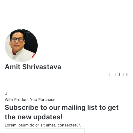
Amit Shrivastava
I
Y
X
F
W
n
o
a
e
s
u
c
b
t
T
e
s
With Product You Purchase
a
u
b
i
Subscribe to our mailing list to get
g
b
o
t
r
e
o
e
the new updates!
a
k
m
Lorem ipsum dolor sit amet, consectetur.
E