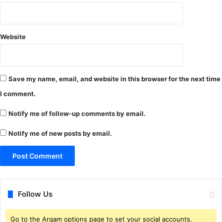
र्स
मु
'
ख्य
को
मं
Website
बे
त्री
स्ट
औ
डॉ
र
क्यू
स्कू
Save my name, email, and website in this browser for the next time
में
ल
ट्री
शि
I comment.
शॉ
क्षा
र्ट
मं
Notify me of follow-up comments by email.
फि
त्री
ल्म
Notify me of new posts by email.
ने
का
दी
अ
ब
वॉ
धा
र्ड
ई
Follow Us
Go to the Arqam options page to set your social accounts.