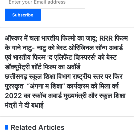
n
t
e
r
y
o
ऑ
ऑस्कर में चला भारतीय फिल्मो का जादू: RRR फिल्म
u
स्क
के गाने नाटु- नाटु को बेस्ट ओरिजिनल सॉन्ग अवार्ड
r
र
E
में
एवं भारतीय फिल्म 'द एलिफेंट व्हिस्परर्स' को बेस्ट
m
च
डॉक्यूमेंट्री शॉर्ट फिल्म का अवॉर्ड
a
ला
i
भा
छ
छत्तीसगढ़ स्कूल शिक्षा विभाग राष्ट्रीय स्तर पर फिर
l
र
त्ती
पुरस्कृत “अंगना म शिक्षा” कार्यक्रम को मिला वर्ष
a
ती
स
d
य
ग
2022 का स्कॉच अवार्ड मुख्यमंत्री और स्कूल शिक्षा
d
फि
ढ़
मंत्री ने दी बधाई
r
ल्मो
स्कू
e
का
ल
s
जा
शि
s
दू
क्षा
Related Articles
:
वि