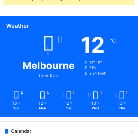
Weather
12
℃
Melbourne
13º - 8º
71%
2.24 km/h
Light Rain
13
12
12
13
13
℃
℃
℃
℃
℃
Sun
Mon
Tue
Wed
Thu
Calendar