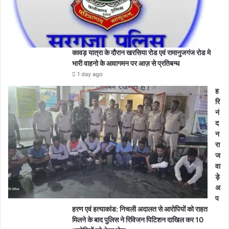
कावड़ यात्रा के दौरान खरसिया रोड एवं रामानुजगंज रोड मे
भारी वाहनो के आवागमन पर आज़ से प्रतिबन्ध
1 day ago
ह
रि
नं
द
न
रा
ज
वा
ड़े
अ
प
हरण एवं हत्याकांड: निचली अदालत से आरोपियों को राहत
मिलने के बाद पुलिस ने रिविजन पिटिशन दाखिल कर 10