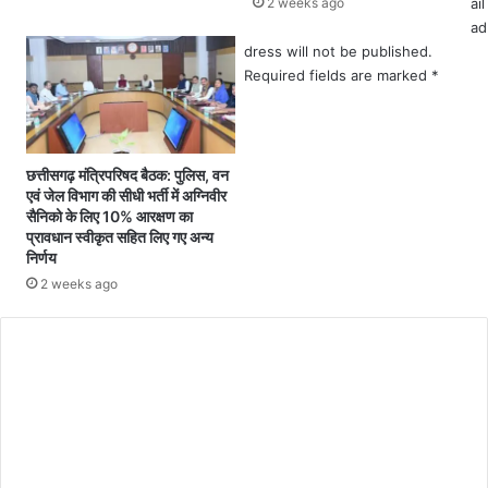
2 weeks ago
ail
की
दे
ad
ज
श
dress will not be published.
रू
.
र
Required fields are marked
.
*
त
.
.
म
.
हि
.
ला
छत्तीसगढ़ मंत्रिपरिषद बैठक: पुलिस, वन
.
द्वा
एवं जेल विभाग की सीधी भर्ती में अग्निवीर
जि
रा
सैनिको के लिए 10% आरक्षण का
ले
आ
प्रावधान स्वीकृत सहित लिए गए अन्य
निर्णय
में
रो
फि
प
2 weeks ago
र
ल
पा
गा
C
ए
ने
o
ग
के
ए
बा
m
6
द
m
को
मु
e
रो
ख्य
नो
मं