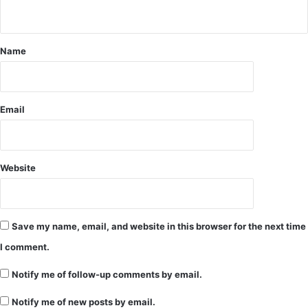
n
सं
त्री
t
क्र
भू
मि
पे
*
Name
त
श
जा
ब
नि
घे
ए
ल
Email
क
ने
हाँ
दि
.
या
.
आ
Website
.
दे
.
श
.
.
Save my name, email, and website in this browser for the next time
.
.
I comment.
.
.
Notify me of follow-up comments by email.
.
Notify me of new posts by email.
.