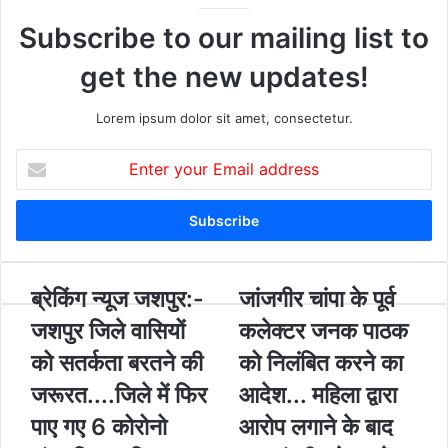
Subscribe to our mailing list to
get the new updates!
Lorem ipsum dolor sit amet, consectetur.
E
n
t
e
r
y
o
ब्रे
ब्रेकिंग न्यूज जशपुर:-
जां
जांजगीर चांपा के पूर्व
u
किं
ज
जशपुर जिले वासियों
कलेक्टर जनक पाठक
r
ग
गी
E
न्यू
र
को सतर्कता बरतने की
को निलंबित करने का
m
ज
चां
जरूरत....जिले में फिर
आदेश... महिला द्वारा
a
ज
पा
i
श
के
पाए गए 6 कोरोनो
आरोप लगाने के बाद
l
पु
पू