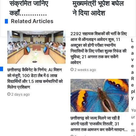
a
संक्रमित जानिए
मुख्यमंत्री भूपेश बघेल
र
र्व
d
:
क
कहाँ.............
ने दिया आदेश
d
-
ले
Related Articles
r
ज
क्ट
e
श
र
s
2292 सहायक शिक्षकों की भर्ती के लिए
पु
ज
आज से ऑनलाइन आवेदन शुरू, 11
s
L
र
न
अक्टूबर को होगी परीक्षा स्थानीय
e
जि
क
निवासियों के लिए परीक्षा शुल्क रिफंड की
a
ले
पा
सुविधा; 21 अगस्त तक कर सकेंगे
v
वा
ठ
आवेदन
e
सि
क
छत्तीसगढ़ कैबिनेट के निर्णय: AI मिशन
2 weeks ago
a
यों
को
को मंजूरी, 100 डेटा लैब में 6 लाख
R
को
नि
विद्यार्थियों और 1.5 लाख कर्मचारियों को
e
मिलेगा प्रशिक्षण
स
लं
pl
त
बि
2 days ago
y
र्क
त
ता
क
Yo
ब
र
ur
छत्तीसगढ़ को जल्द मिलने जा रही है
र
ने
अपनी पहली ‘राजकीय तितली’, 31
e
त
का
अगस्त तक आमजन कर सकेंगे मतदान…
m
ने
आ