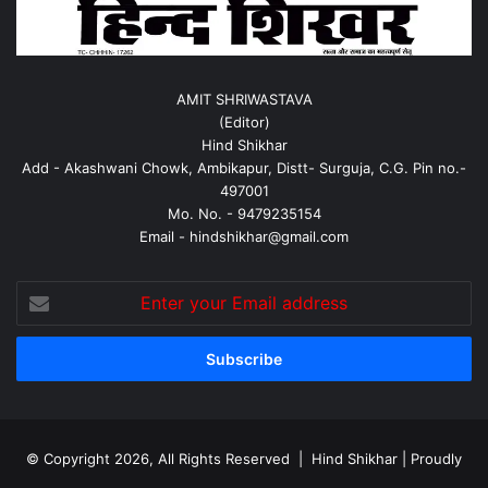
AMIT SHRIWASTAVA
(Editor)
Hind Shikhar
Add - Akashwani Chowk, Ambikapur, Distt- Surguja, C.G. Pin no.-
497001
Mo. No. - 9479235154
Email - hindshikhar@gmail.com
Enter
your
Email
address
© Copyright 2026, All Rights Reserved |
Hind Shikhar
| Proudly