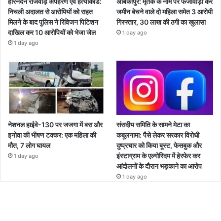
हरिनंदन राजवाड़े अपहरण एवं हत्याकांड:
अंबिकापुर: मृतक के नाम पर फर्जीवाड़ा कर
निचली अदालत से आरोपियों को राहत
जमीन बेचने वाले दो महिला समेत 3 आरोपी
मिलने के बाद पुलिस ने रिविजन पिटिशन
गिरफ्तार, 30 लाख की ठगी का खुलासा
दाखिल कर 10 आरोपियों को भेजा जेल
1 day ago
1 day ago
नेशनल हाईवे-130 पर जजगा में बस और
संसदीय समिति के सामने मेटा का
इनोवा की भीषण टक्कर: एक महिला की
कबूलनामा: पैसे लेकर सरकार विरोधी
मौत, 7 लोग घायल
दुष्प्रचार को किया बूस्ट, फेसबुक और
इंस्टाग्राम के एल्गोरिदम में हेरफेर कर
1 day ago
आंदोलनों के दौरान भड़काने का आरोप
1 day ago