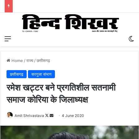
Menu
S
Home
/
राज्य
/
छत्तीसगढ़
छत्तीसगढ़
सरगुजा संभाग
रमेश खट्टर बने प्रगतिशील सतनामी
समाज कोरिया के जिलाध्यक्ष
Amit Shrivastava
F
S
4 June 2020
o
e
l
n
l
d