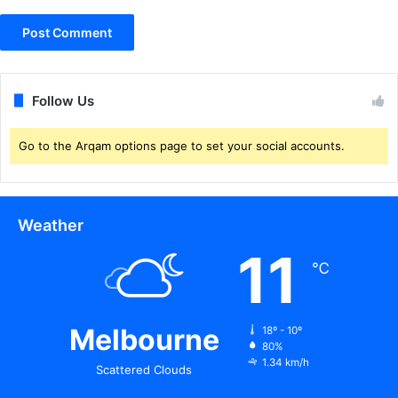
.
Follow Us
Go to the Arqam options page to set your social accounts.
Weather
11
℃
Melbourne
18º - 10º
80%
1.34 km/h
Scattered Clouds