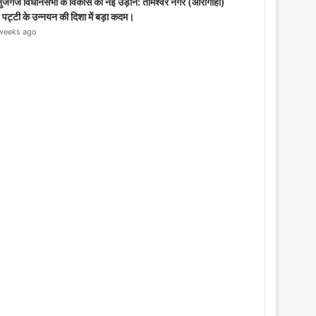
o
नुजगंज विधानसभा के विकास को नई उड़ान: तामेश्वर नगर (आरागाही)
s
 पट्टी के उन्नयन की दिशा में बड़ा कदम।
e
weeks ago