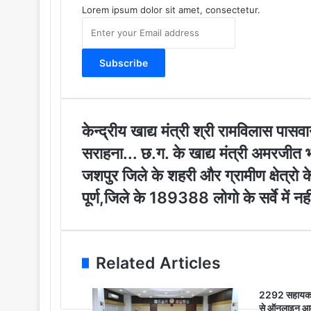
Lorem ipsum dolor sit amet, consectetur.
E
n
t
e
r
y
o
u
के
केन्द्रीय खाद्य मंत्री श्री रामविलास पासव
r
न्द्री
सराहना... छ.ग. के खाद्य मंत्री अमरजीत भगत 
E
य
m
खा
ज
जशपुर जिले के शहरी और ग्रामीण क्षेत्रो के
a
द्य
श
पूर्ण,जिले के 189388 लोगो के सर्वे में नह
i
मं
पु
l
त्री
र
a
श्री
जि
d
रा
ले
d
म
के
Related Articles
r
वि
श
e
ला
ह
2292 सहायक शि
s
स
री
से ऑनलाइन आवे